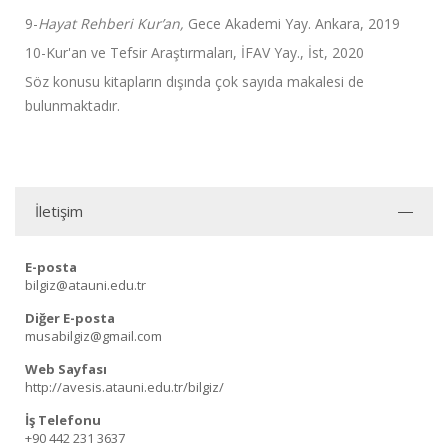
9-
Hayat Rehberi Kur’an,
Gece Akademi Yay. Ankara, 2019
10-Kur'an ve Tefsir Araştırmaları, İFAV Yay., İst, 2020
Söz konusu kitapların dışında çok sayıda makalesi de
bulunmaktadır.
İletişim
E-posta
bilgiz@atauni.edu.tr
Diğer E-posta
musabilgiz@gmail.com
Web Sayfası
http://avesis.atauni.edu.tr/bilgiz/
İş Telefonu
+90 442 231 3637