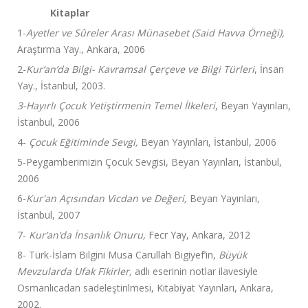
Kitaplar
1-
Ayetler ve Sûreler Arası Münasebet (Said Havva Örneği),
Araştırma Yay., Ankara, 2006
2-
Kur’an’da Bilgi- Kavramsal Çerçeve ve Bilgi Türleri
, İnsan
Yay., İstanbul, 2003.
3-Hayırlı Çocuk Yetiştirmenin Temel İlkeleri
, Beyan Yayınları,
İstanbul, 2006
4-
Çocuk Eğitiminde Sevgi,
Beyan Yayınları, İstanbul, 2006
5-Peygamberimizin Çocuk Sevgisi, Beyan Yayınları, İstanbul,
2006
6-
Kur'an Açısından Vicdan ve Değeri,
Beyan Yayınları,
İstanbul, 2007
7-
Kur’an’da İnsanlık Onuru,
Fecr Yay, Ankara, 2012
8- Türk-İslam Bilgini Musa Carullah Bigiyef’in,
Büyük
Mevzularda Ufak Fikirler,
adlı eserinin notlar ilavesiyle
Osmanlıcadan sadeleştirilmesi, Kitabiyat Yayınları, Ankara,
2002.