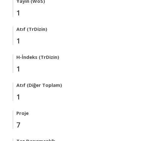
Yayın (WoS)
1
Atıf (TrDizin)
1
H-İndeks (TrDizin)
1
Atıf (Diğer Toplam)
1
Proje
7