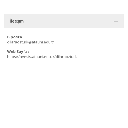
İletişim
E-posta
dilaraozturk@atauni.edu.tr
Web Sayfası
https://avesis.atauni.edu.tr/dilaraozturk