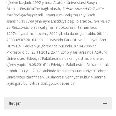
göreve başladı. 1992 yılında Atatürk Üniversitesi Sosyal
Bilimler Enstitüsü’ne bağlı olarak,
Sultan Ahmed Celâyir’in
Kitabu’l-garbiyyât
adlı Divanı isimli çalışma ile yüksek
lisansını; 1996’da yine aynı Enstitü’ye bağlı olarak
Sultan Veled
ve Rebabnâme
adlı çalışma ile doktorasını tamamladı.
1997’de yardımcı doçent, 2000 yılında da doçent oldu. 06. 11.
2003-05.07.2010 tarihleri arasında Fars Dili ve Edebiyatı Ana
Bilim Dalı Başkanlığı görevinde bulundu. 07.04.2006’da
Profesör oldu. 23.11.2012-25.11.2015 yılları arasında Atatürk
Üniversitesi Edebiyat Fakültesi’nde dekan yardımcısı olarak
görev yaptı. 19.08.2016’da Edebiyat Fakültesi’ne Dekan olarak
atandı. 18 Eylül 2017 tarihinde İran İslam Cumhuriyeti Tebriz
Üniversitesi tarafından Uluslararası Şehriyar Kültür Nişanı’na
layık görüldü. Evli ve dört çocuk babasıdır.
İletişim