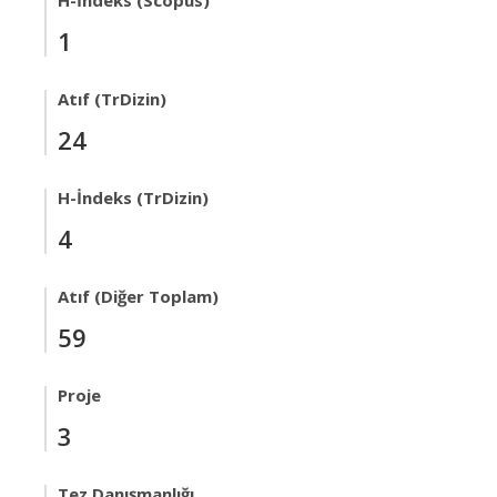
H-İndeks (Scopus)
1
Atıf (TrDizin)
24
H-İndeks (TrDizin)
4
Atıf (Diğer Toplam)
59
Proje
3
Tez Danışmanlığı