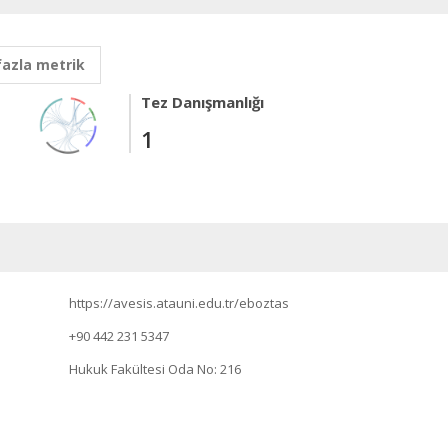
fazla metrik
Tez Danışmanlığı
1
https://avesis.atauni.edu.tr/eboztas
+90 442 231 5347
Hukuk Fakültesi Oda No: 216