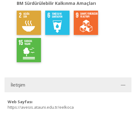
BM Sürdürülebilir Kalkınma Amaçları
İletişim
Web Sayfası
https://avesis.atauni.edu.tr/eelkoca