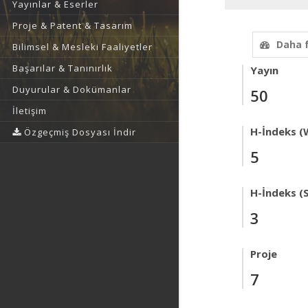
Yayınlar & Eserler
Proje & Patent & Tasarım
Daha 
Bilimsel & Mesleki Faaliyetler
Başarılar & Tanınırlık
Yayın
Duyurular & Dokümanlar
50
İletişim
H-İndeks (
Özgeçmiş Dosyası İndir
5
H-İndeks (
3
Proje
7