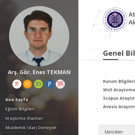
At
A
Genel Bil
Arş. Gör. Enes TEKMAN
Kurum Bilgileri
WoS Araştırma 
Scopus Araştır
Ana Sayfa
Avesis Araştır
Eğitim Bilgileri
Araştırma Alanları
Akademik İdari Deneyim
Metrikler