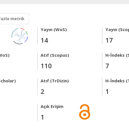
fazla metrik
Yayın (WoS)
Yayın (Sco
14
17
WoS)
Atıf (Scopus)
H-İndeks (
110
7
Scholar)
Atıf (TrDizin)
H-İndeks (
2
1
Açık Erişim
1