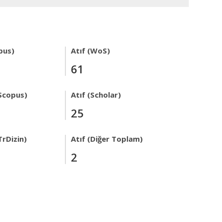
pus)
Atıf (WoS)
61
Scopus)
Atıf (Scholar)
25
TrDizin)
Atıf (Diğer Toplam)
2