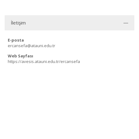
İletişim
E-posta
ercansefa@atauni.edu.tr
Web Sayfası
https://avesis.atauni.edu.tr/ercansefa