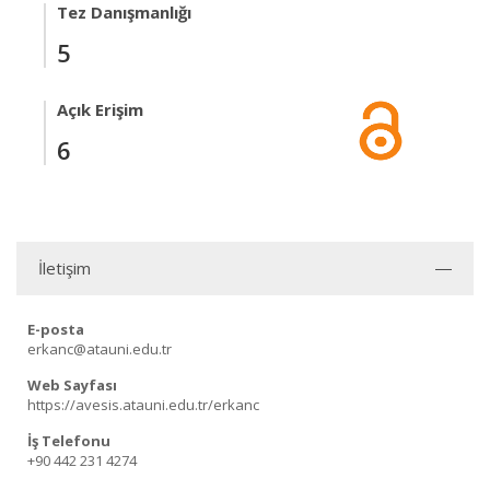
Tez Danışmanlığı
5
Açık Erişim
6
İletişim
E-posta
erkanc@atauni.edu.tr
Web Sayfası
https://avesis.atauni.edu.tr/erkanc
İş Telefonu
+90 442 231 4274