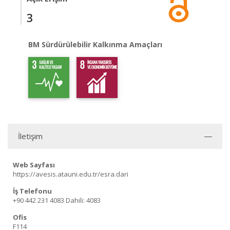
3
BM Sürdürülebilir Kalkınma Amaçları
İletişim
Web Sayfası
https://avesis.atauni.edu.tr/esra.dari
İş Telefonu
+90 442 231 4083
Dahili: 4083
Ofis
F114