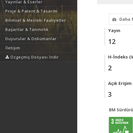
Yayınlar & Eserler
Proje & Patent & Tasarım
Daha 
Bilimsel & Mesleki Faaliyetler
Başarılar & Tanınırlık
Yayın
Duyurular & Dokümanlar
12
İletişim
H-İndeks (
Özgeçmiş Dosyası İndir
2
Açık Erişim
3
BM Sürdürü