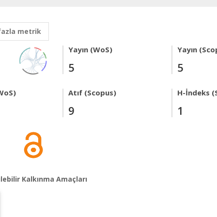
fazla metrik
Yayın (WoS)
Yayın (Sco
5
5
WoS)
Atıf (Scopus)
H-İndeks (
9
1
lebilir Kalkınma Amaçları