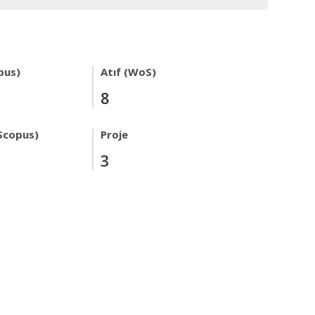
pus)
Atıf (WoS)
8
Scopus)
Proje
3