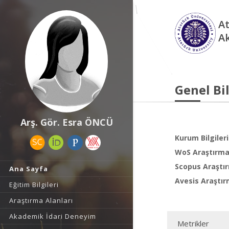
At
A
Genel Bil
Arş. Gör. Esra ÖNCÜ
Kurum Bilgileri
WoS Araştırma 
Scopus Araştır
Ana Sayfa
Avesis Araştır
Eğitim Bilgileri
Araştırma Alanları
Akademik İdari Deneyim
Metrikler