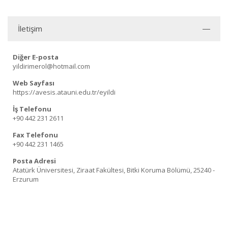
İletişim
Diğer E-posta
yildirimerol@hotmail.com
Web Sayfası
https://avesis.atauni.edu.tr/eyildi
İş Telefonu
+90 442 231 2611
Fax Telefonu
+90 442 231 1465
Posta Adresi
Atatürk Üniversitesi, Ziraat Fakültesi, Bitki Koruma Bölümü, 25240 -
Erzurum