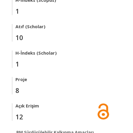
H-İndeks (Scopus)
1
Atıf (Scholar)
10
H-İndeks (Scholar)
1
Proje
8
Açık Erişim
12
BM Sürdürülebilir Kalkınma Amaçları