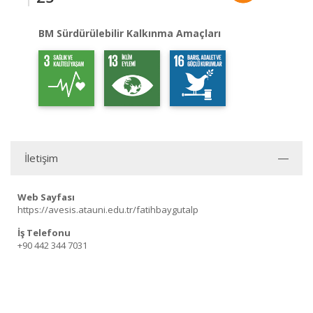
BM Sürdürülebilir Kalkınma Amaçları
İletişim
Web Sayfası
https://avesis.atauni.edu.tr/fatihbaygutalp
İş Telefonu
+90 442 344 7031