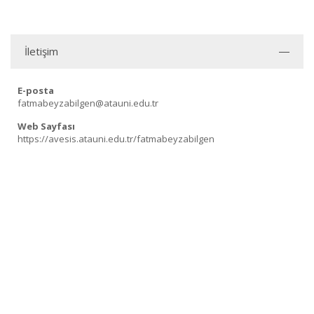
İletişim
E-posta
fatmabeyzabilgen@atauni.edu.tr
Web Sayfası
https://avesis.atauni.edu.tr/fatmabeyzabilgen