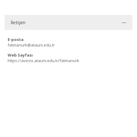
İletişim
E-posta
fatmanurk@atauni.edu.tr
Web Sayfası
https://avesis.atauni.edu.tr/fatmanurk