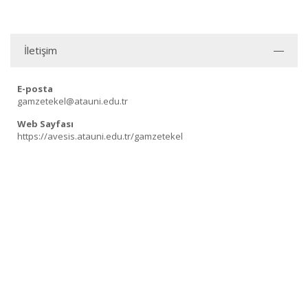
İletişim
E-posta
gamzetekel@atauni.edu.tr
Web Sayfası
https://avesis.atauni.edu.tr/gamzetekel