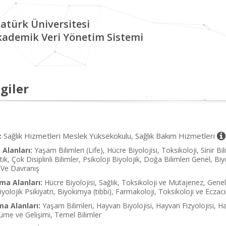
atürk Üniversitesi
kademik Veri Yönetim Sistemi
giler
Sağlık Hizmetleri Meslek Yüksekokulu, Sağlık Bakım Hizmetleri
:
Alanları:
Yaşam Bilimleri (Life), Hücre Biyolojisi, Toksikoloji, Sinir Bi
ik, Çok Disiplinli Bilimler, Psikoloji Biyolojik, Doğa Bilimleri Genel, B
m Ve Davranış
ma Alanları:
Hücre Biyolojisi, Sağlık, Toksikoloji ve Mutajenez, Genel S
iyolojik Psikiyatri, Biyokimya (tıbbi), Farmakoloji, Toksikoloji ve Eczacılı
ma Alanları:
Yaşam Bilimleri, Hayvan Biyolojisi, Hayvan Fizyolojisi, Hay
üme ve Gelişimi, Temel Bilimler