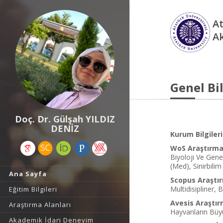
At
A
Genel Bil
Doç. Dr. Gülşah YILDIZ
DENİZ
Kurum Bilgileri
WoS Araştırma 
Biyoloji Ve Genet
(Med), Sinirbili
Ana Sayfa
Scopus Araştır
Multidisipliner, B
Eğitim Bilgileri
Avesis Araştır
Araştırma Alanları
Hayvanların Büy
Akademik İdari Deneyim