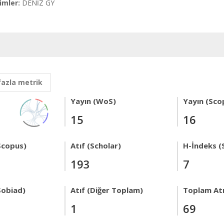
imler:
DENİZ GY
fazla metrik
Yayın (WoS)
Yayın (Sco
15
16
Scopus)
Atıf (Scholar)
H-İndeks (
193
7
Sobiad)
Atıf (Diğer Toplam)
Toplam Atı
1
69