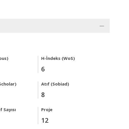
pus)
H-İndeks (WoS)
6
Scholar)
Atıf (Sobiad)
8
f Sayısı
Proje
12