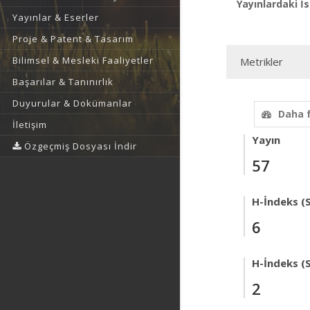
Yayınlardaki İs
Yayınlar & Eserler
Proje & Patent & Tasarım
Bilimsel & Mesleki Faaliyetler
Metrikler
Başarılar & Tanınırlık
Duyurular & Dokümanlar
Daha 
İletişim
Yayın
Özgeçmiş Dosyası İndir
57
H-İndeks (
6
H-İndeks (
2