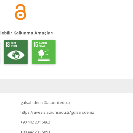
lebilir Kalkınma Amaçları
gulsah.deniz@atauni.edu.tr
https://avesis.atauni.edu.tr/gulsah.deniz
+90 442 231 5862
+90 442 231 5891