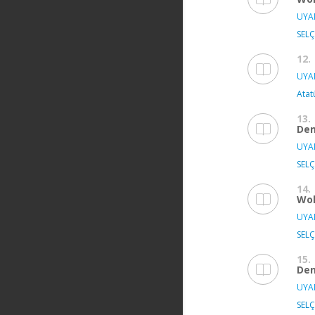
UYAN
SELÇ
12.
UYAN
Atat
13.
De
UYAN
SELÇ
14.
Wo
UYAN
SELÇ
15.
De
UYAN
SELÇ