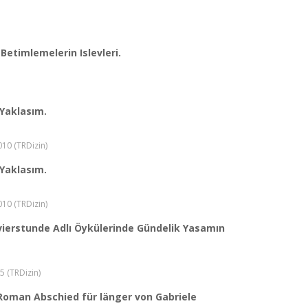
Betimlemelerin Islevleri.
Yaklasım.
2010 (TRDizin)
Yaklasım.
2010 (TRDizin)
avierstunde Adlı Öykülerinde Gündelik Yasamın
05 (TRDizin)
 Roman Abschied für länger von Gabriele