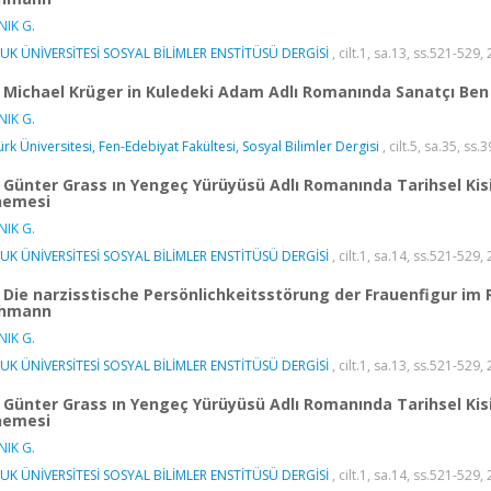
IK G.
UK ÜNİVERSİTESİ SOSYAL BİLİMLER ENSTİTÜSÜ DERGİSİ
, cilt.1, sa.13, ss.521-529,
Michael Krüger in Kuledeki Adam Adlı Romanında Sanatçı Ben
IK G.
ürk Üniversitesi, Fen-Edebiyat Fakültesi, Sosyal Bilimler Dergisi
, cilt.5, sa.35, ss
Günter Grass ın Yengeç Yürüyüsü Adlı Romanında Tarihsel Kis
nemesi
IK G.
UK ÜNİVERSİTESİ SOSYAL BİLİMLER ENSTİTÜSÜ DERGİSİ
, cilt.1, sa.14, ss.521-529,
Die narzisstische Persönlichkeitsstörung der Frauenfigur im
hmann
IK G.
UK ÜNİVERSİTESİ SOSYAL BİLİMLER ENSTİTÜSÜ DERGİSİ
, cilt.1, sa.13, ss.521-529,
Günter Grass ın Yengeç Yürüyüsü Adlı Romanında Tarihsel Kis
nemesi
IK G.
UK ÜNİVERSİTESİ SOSYAL BİLİMLER ENSTİTÜSÜ DERGİSİ
, cilt.1, sa.14, ss.521-529,