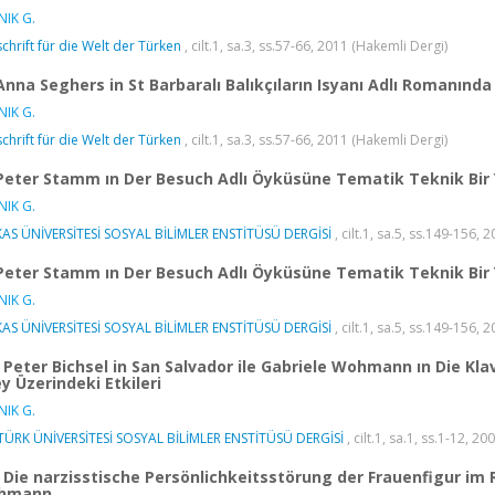
IK G.
schrift für die Welt der Türken
, cilt.1, sa.3, ss.57-66, 2011 (Hakemli Dergi)
Anna Seghers in St Barbaralı Balıkçıların Isyanı Adlı Romanında 
IK G.
schrift für die Welt der Türken
, cilt.1, sa.3, ss.57-66, 2011 (Hakemli Dergi)
Peter Stamm ın Der Besuch Adlı Öyküsüne Tematik Teknik Bir 
IK G.
AS ÜNİVERSİTESİ SOSYAL BİLİMLER ENSTİTÜSÜ DERGİSİ
, cilt.1, sa.5, ss.149-156, 
Peter Stamm ın Der Besuch Adlı Öyküsüne Tematik Teknik Bir 
IK G.
AS ÜNİVERSİTESİ SOSYAL BİLİMLER ENSTİTÜSÜ DERGİSİ
, cilt.1, sa.5, ss.149-156, 
Peter Bichsel in San Salvador ile Gabriele Wohmann ın Die Kl
ey Üzerindeki Etkileri
IK G.
ÜRK ÜNİVERSİTESİ SOSYAL BİLİMLER ENSTİTÜSÜ DERGİSİ
, cilt.1, sa.1, ss.1-12, 20
Die narzisstische Persönlichkeitsstörung der Frauenfigur im
hmann