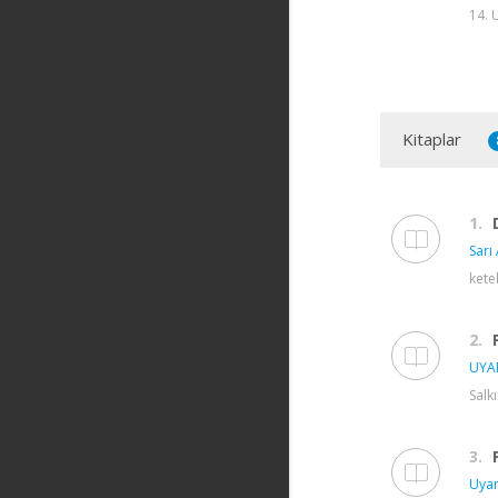
14. 
Kitaplar
1.
Sarı 
kete
2.
UYAN
Salk
3.
Uyan