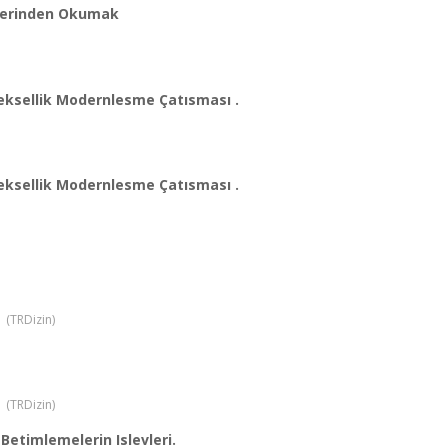
 Üzerinden Okumak
neksellik Modernlesme Çatısması .
neksellik Modernlesme Çatısması .
1 (TRDizin)
1 (TRDizin)
Betimlemelerin Islevleri.