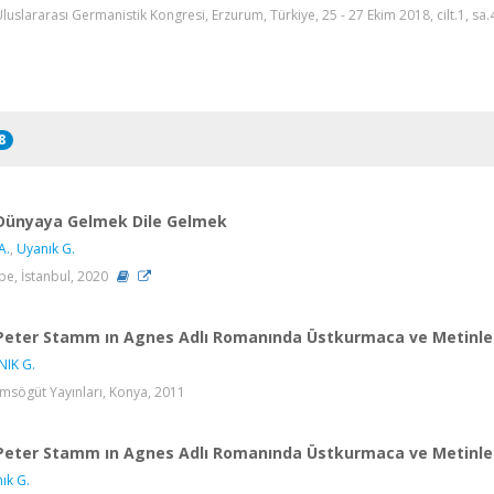
Uluslararası Germanistik Kongresi, Erzurum, Türkiye, 25 - 27 Ekim 2018, cilt.1, sa.
8
Dünyaya Gelmek Dile Gelmek
A.
,
Uyanık G.
be, İstanbul, 2020
Peter Stamm ın Agnes Adlı Romanında Üstkurmaca ve Metinlerar
IK G.
ımsögüt Yayınları, Konya, 2011
Peter Stamm ın Agnes Adlı Romanında Üstkurmaca ve Metinlerar
ık G.