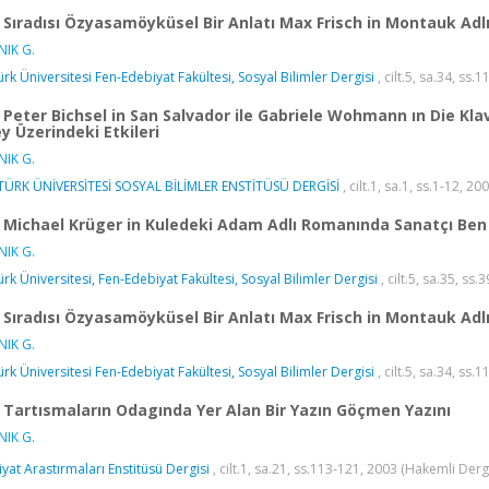
Sıradısı Özyasamöyküsel Bir Anlatı Max Frisch in Montauk Adl
IK G.
ürk Üniversitesi Fen-Edebiyat Fakültesi, Sosyal Bilimler Dergisi
, cilt.5, sa.34, ss
Peter Bichsel in San Salvador ile Gabriele Wohmann ın Die Kl
ey Üzerindeki Etkileri
IK G.
ÜRK ÜNİVERSİTESİ SOSYAL BİLİMLER ENSTİTÜSÜ DERGİSİ
, cilt.1, sa.1, ss.1-12, 20
Michael Krüger in Kuledeki Adam Adlı Romanında Sanatçı Ben
IK G.
ürk Üniversitesi, Fen-Edebiyat Fakültesi, Sosyal Bilimler Dergisi
, cilt.5, sa.35, ss
Sıradısı Özyasamöyküsel Bir Anlatı Max Frisch in Montauk Adl
IK G.
ürk Üniversitesi Fen-Edebiyat Fakültesi, Sosyal Bilimler Dergisi
, cilt.5, sa.34, ss
Tartısmaların Odagında Yer Alan Bir Yazın Göçmen Yazını
IK G.
iyat Arastırmaları Enstitüsü Dergisi
, cilt.1, sa.21, ss.113-121, 2003 (Hakemli Derg