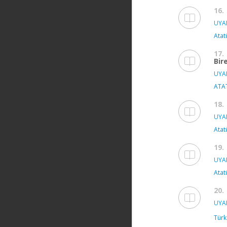
16.
UYAN
Atat
17.
Bir
UYAN
ATAT
18.
UYAN
Atat
19.
UYAN
Atat
20.
UYAN
Türk