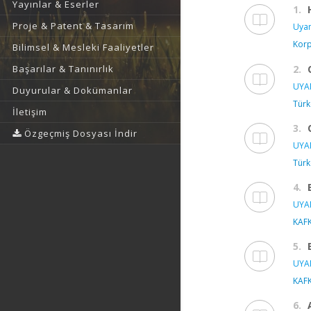
Yayınlar & Eserler
1.
Proje & Patent & Tasarım
Uyan
Korp
Bilimsel & Mesleki Faaliyetler
Başarılar & Tanınırlık
2.
UYAN
Duyurular & Dokümanlar
Türk
İletişim
3.
Özgeçmiş Dosyası İndir
UYAN
Türk
4.
UYAN
KAFK
5.
UYAN
KAFK
6.