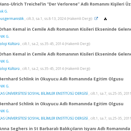
Hans-Ulrich Treichel’in “Der Verlorene” Adlı Romanını Kişileri
ık G.
usgermanistik
, cilt.3, sa.1, ss.8-13, 2024 (Hakemli Dergi)
Orhan Kemal in Cemile Adlı Romanının Kisileri Ekseninde Gele
IK G.
oloji Kültürü
, cilt.1, sa.2, ss.35-45, 2014 (Hakemli Dergi)
Orhan Kemal in Cemile Adlı Romanının Kisileri Ekseninde Gele
IK G.
oloji Kültürü
, cilt.1, sa.2, ss.35-45, 2014 (Hakemli Dergi)
Bernhard Schlink in Okuyucu Adlı Romanında Egitim Olgusu
IK G.
AS ÜNİVERSİTESİ SOSYAL BİLİMLER ENSTİTÜSÜ DERGİSİ
, cilt.1, sa.7, ss.25-35, 201
Bernhard Schlink in Okuyucu Adlı Romanında Egitim Olgusu
IK G.
AS ÜNİVERSİTESİ SOSYAL BİLİMLER ENSTİTÜSÜ DERGİSİ
, cilt.1, sa.7, ss.25-35, 201
Anna Seghers in St Barbaralı Balıkçıların Isyanı Adlı Romanında 