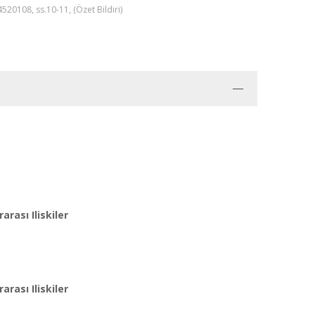
4520108, ss.10-11, (Özet Bildiri)
ası Iliskiler
ası Iliskiler