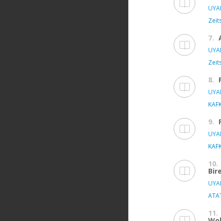
UYAN
Zeit
7.
UYAN
Zeit
8.
UYAN
KAFK
9.
UYAN
KAFK
10.
Bir
UYAN
ATAT
11.
Wo