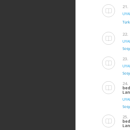
21.
UYAN
Türk
22.
UYAN
Sosy
23.
UYAN
Sosy
24.
bed
Lan
UYAN
Sosy
25.
bed
Lan