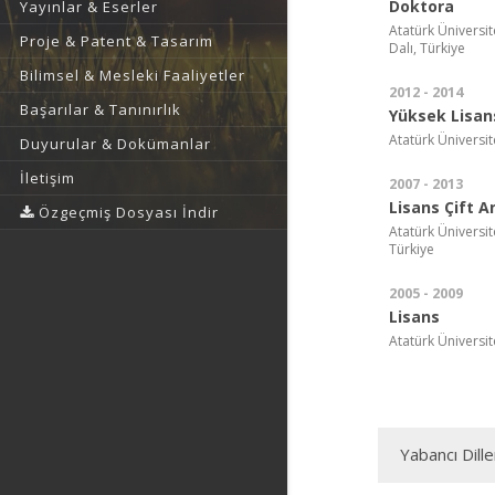
Doktora
Yayınlar & Eserler
Atatürk Üniversit
Proje & Patent & Tasarım
Dalı, Türkiye
Bilimsel & Mesleki Faaliyetler
2012 - 2014
Başarılar & Tanınırlık
Yüksek Lisan
Atatürk Üniversit
Duyurular & Dokümanlar
İletişim
2007 - 2013
Lisans Çift A
Özgeçmiş Dosyası İndir
Atatürk Üniversit
Türkiye
2005 - 2009
Lisans
Atatürk Üniversit
Yabancı Dille