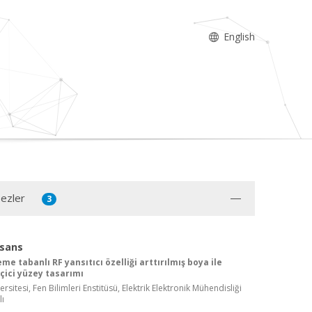
English
Tezler
3
isans
 tabanlı RF yansıtıcı özelliği arttırılmış boya ile
çici yüzey tasarımı
rsitesi, Fen Bilimleri Enstitüsü, Elektrik Elektronik Mühendisliği
lı