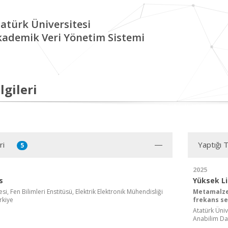
atürk Üniversitesi
kademik Veri Yönetim Sistemi
lgileri
ri
Yaptığı 
5
2025
s
Yüksek L
si, Fen Bilimleri Enstitüsü, Elektrik Elektronik Mühendisliği
Metamalzeme
rkiye
frekans se
Atatürk Ünive
Anabilim Da