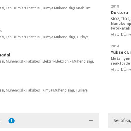
2018
esi, Fen Bilimleri Enstitüsü, Kimya Mühendisliği Anabilim
Doktora
SiO2, TiO2
Nanokompoz
Fotokatali
s
Atatürk Üniv
esi, Fen Bilimleri Enstitüsü, Kimya Mühendisliği, Türkiye
2014
Yüksek L
nadal
Metal iyonl
esi, Mühendislik Fakültesi, Elektrik-Elektronik Mühendisliği,
reaktörde 
Atatürk Üniv
esi, Mühendislik Fakültesi, Kimya Mühendisliği, Türkiye
r
Sertifika
1