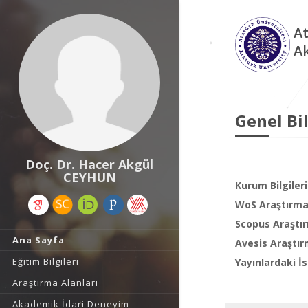
At
A
Genel Bil
Doç. Dr. Hacer Akgül
CEYHUN
Kurum Bilgileri
WoS Araştırma 
Scopus Araştır
Ana Sayfa
Avesis Araştır
Eğitim Bilgileri
Yayınlardaki İs
Araştırma Alanları
Akademik İdari Deneyim