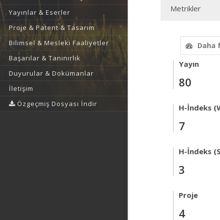
Metrikler
Yayınlar & Eserler
Proje & Patent & Tasarım
Bilimsel & Mesleki Faaliyetler
Daha 
Başarılar & Tanınırlık
Yayın
Duyurular & Dokümanlar
80
İletişim
Özgeçmiş Dosyası İndir
H-İndeks (
7
H-İndeks (
3
Proje
4