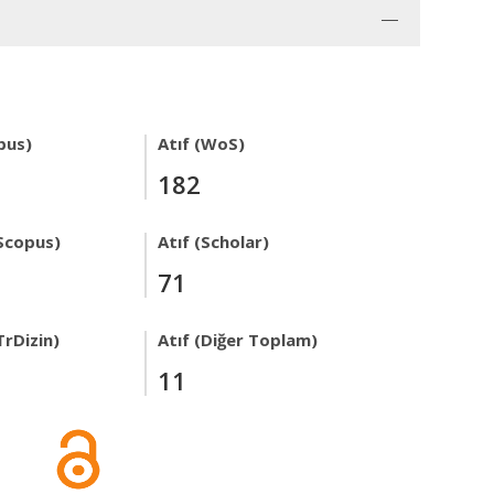
pus)
Atıf (WoS)
182
Scopus)
Atıf (Scholar)
71
TrDizin)
Atıf (Diğer Toplam)
11