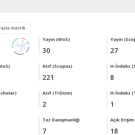
fazla metrik
Yayın (WoS)
Yayın (Sco
30
27
WoS)
Atıf (Scopus)
H-İndeks (
221
8
Scholar)
Atıf (TrDizin)
H-İndeks (
2
1
Tez Danışmanlığı
Açık Erişim
7
18