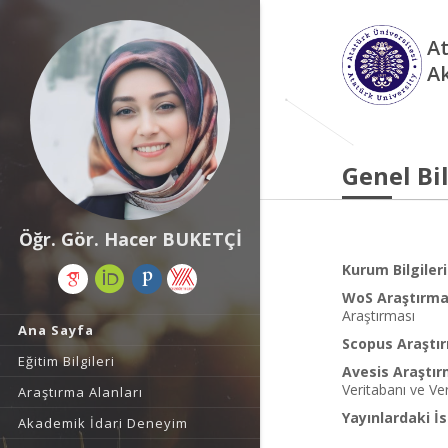
At
A
Genel Bil
Öğr. Gör. Hacer BUKETÇİ
Kurum Bilgileri
WoS Araştırma 
Araştırması
Ana Sayfa
Scopus Araştır
Eğitim Bilgileri
Avesis Araştır
Veritabanı ve Ver
Araştırma Alanları
Yayınlardaki İs
Akademik İdari Deneyim