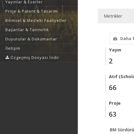
Yayınlar & Eserler
Proje & Patent & Tasarım
Metrikler
Bilimsel & Mesleki Faaliyetler
Başarılar & Tanınırlık
Daha 
Duyurular & Dokümanlar
İletişim
Yayın
Özgeçmiş Dosyası İndir
2
Atıf (Schol
66
Proje
63
BM Sürdürü