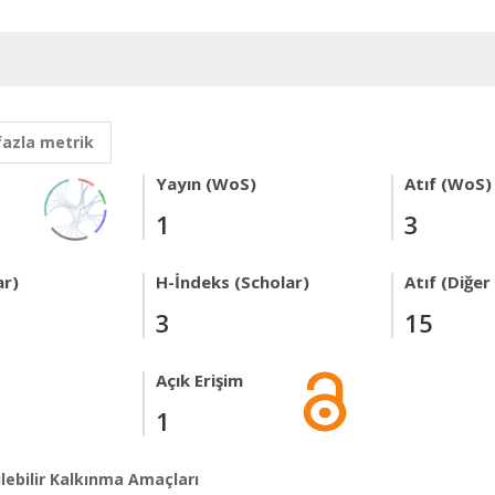
fazla metrik
Yayın (WoS)
Atıf (WoS)
1
3
ar)
H-İndeks (Scholar)
Atıf (Diğe
3
15
Açık Erişim
1
lebilir Kalkınma Amaçları