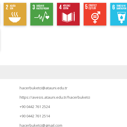
hacerbuketci@atauni.edu.tr
https://avesis.atauni.edu.tr/hacerbuketci
+90 0442 761 2524
+90 0442 761 2514
hacerbuketci@gmail.com