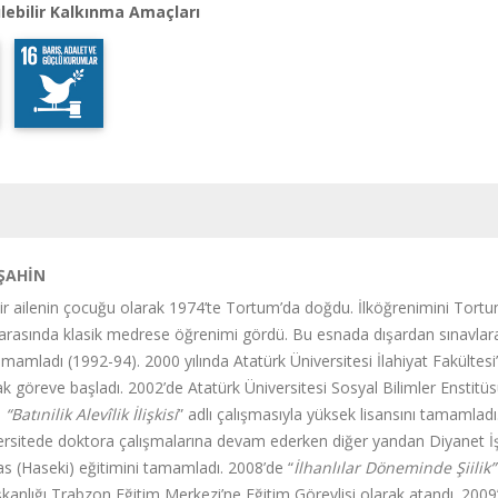
lebilir Kalkınma Amaçları
 ŞAHİN
ir ailenin çocuğu olarak 1974’te Tortum’da doğdu. İlköğrenimini Tortum
ı arasında klasik medrese öğrenimi gördü. Bu esnada dışardan sınavla
mamladı (1992-94). 2000 yılında Atatürk Üniversitesi İlahiyat Fakültes
 göreve başladı. 2002’de Atatürk Üniversitesi Sosyal Bilimler Enstit
a
“Batınilik Alevîlik İlişkisi
” adlı çalışmasıyla yüksek lisansını tamamladı.
ersitede doktora çalışmalarına devam ederken diğer yandan Diyanet İ
as (Haseki) eğitimini tamamladı. 2008’de “
İlhanlılar Döneminde Şiilik
kanlığı Trabzon Eğitim Merkezi’ne Eğitim Görevlisi olarak atandı. 2009’d