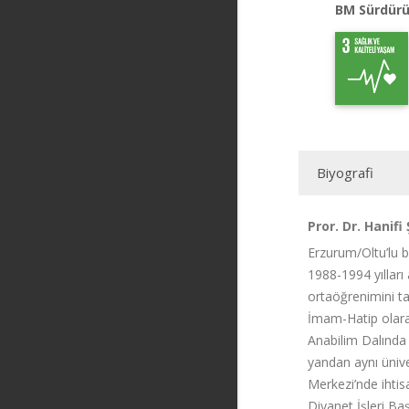
BM Sürdürü
Biyografi
Pror. Dr. Hanifi
Erzurum/Oltu’lu b
1988-1994 yıllar
ortaöğrenimini ta
İmam-Hatip olarak
Anabilim Dalınd
yandan aynı üniv
Merkezi’nde ihtis
Diyanet İşleri Baş