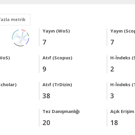
fazla metrik
Yayın (WoS)
Yayın (Sco
7
7
WoS)
Atıf (Scopus)
H-İndeks (
9
2
Scholar)
Atıf (TrDizin)
H-İndeks (
38
3
Tez Danışmanlığı
Açık Erişim
20
18