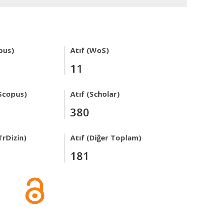
pus)
Atıf (WoS)
11
Scopus)
Atıf (Scholar)
380
TrDizin)
Atıf (Diğer Toplam)
181