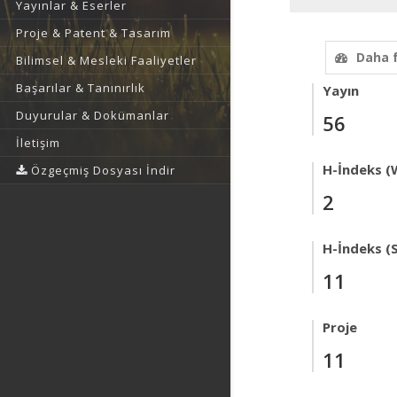
Yayınlar & Eserler
Proje & Patent & Tasarım
Daha 
Bilimsel & Mesleki Faaliyetler
Başarılar & Tanınırlık
Yayın
Duyurular & Dokümanlar
56
İletişim
H-İndeks (
Özgeçmiş Dosyası İndir
2
H-İndeks (
11
Proje
11