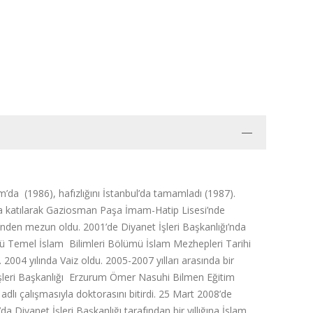
’da (1986), hafızlığını İstanbul’da tamamladı (1987).
ra katılarak Gaziosman Paşa İmam-Hatip Lisesi’nde
i’nden mezun oldu. 2001’de Diyanet İşleri Başkanlığı’nda
üsü Temel İslam Bilimleri Bölümü İslam Mezhepleri Tarihi
 2004 yılında Vaiz oldu. 2005-2007 yılları arasında bir
şleri Başkanlığı Erzurum Ömer Nasuhi Bilmen Eğitim
”
adlı çalışmasıyla doktorasını bitirdi. 25 Mart 2008’de
a Diyanet İşleri Başkanlığı tarafından bir yıllığına İslam