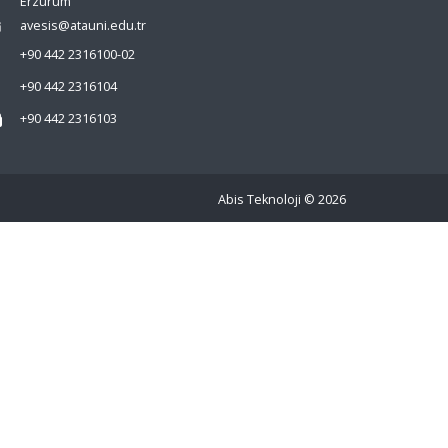
Erzurum
avesis@atauni.edu.tr
+90 442 2316100-02
+90 442 2316104
+90 442 2316103
Abis Teknoloji
© 2026