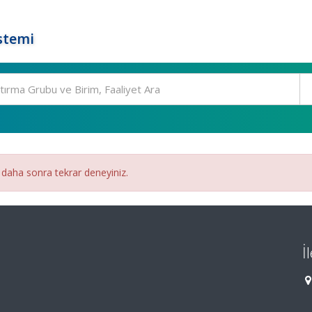
stemi
 daha sonra tekrar deneyiniz.
İ