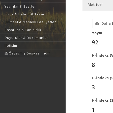
Metrikler
Yayınlar & Eserler
Proje & Patent & Tasarım
Bilimsel & Mesleki Faaliyetler
Daha 
Başarılar & Tanınırlık
Yayın
Duyurular & Dokümanlar
92
İletişim
Özgeçmiş Dosyası İndir
H-İndeks (
8
H-İndeks (
3
H-İndeks (
1