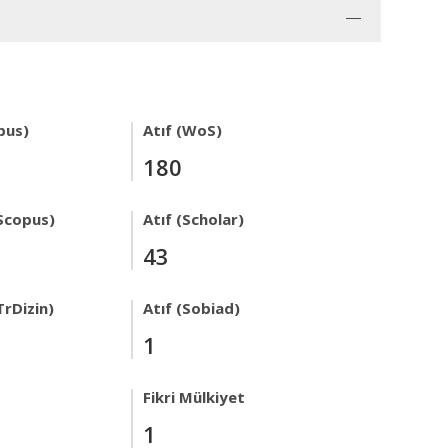
pus)
Atıf (WoS)
180
Scopus)
Atıf (Scholar)
43
TrDizin)
Atıf (Sobiad)
1
Fikri Mülkiyet
1