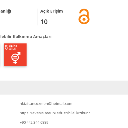
anlığı
Açık Erişim
10
lebilir Kalkınma Amaçları
hkiziltuncozmen@hotmail.com
https://avesis.atauni.edu.tr/hilal.kiziltunc
+90 442 344 6889