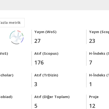
fazla metrik
Yayın (WoS)
Yayın (Sco
27
23
WoS)
Atıf (Scopus)
H-İndeks (
176
7
Scholar)
Atıf (TrDizin)
H-İndeks (
3
1
Sobiad)
Atıf (Diğer Toplam)
Proje
5
12