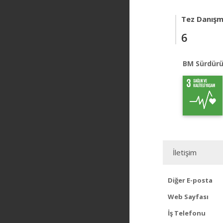
Tez Danışm
6
BM Sürdürü
İletişim
Diğer E-posta
Web Sayfası
İş Telefonu