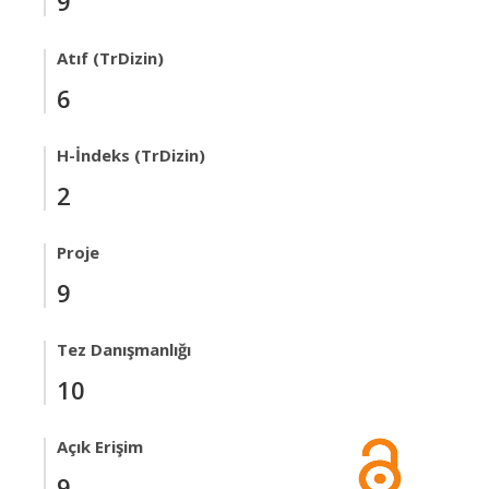
9
Atıf (TrDizin)
6
H-İndeks (TrDizin)
2
Proje
9
Tez Danışmanlığı
10
Açık Erişim
9