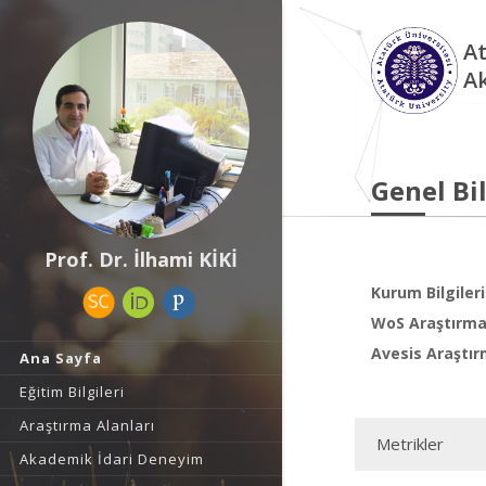
At
A
Genel Bil
Prof. Dr. İlhami KİKİ
Kurum Bilgileri
WoS Araştırma 
Avesis Araştır
Ana Sayfa
Eğitim Bilgileri
Araştırma Alanları
Metrikler
Akademik İdari Deneyim