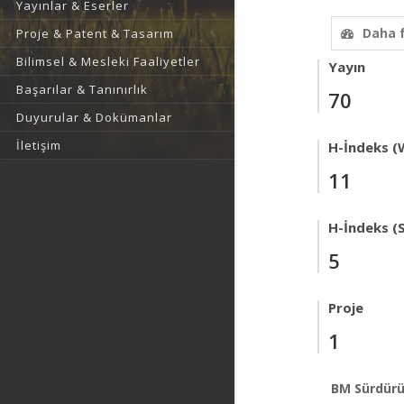
Yayınlar & Eserler
Daha 
Proje & Patent & Tasarım
Bilimsel & Mesleki Faaliyetler
Yayın
Başarılar & Tanınırlık
70
Duyurular & Dokümanlar
İletişim
H-İndeks (
11
H-İndeks (
5
Proje
1
BM Sürdürü