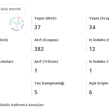
fazla metrik
Yayın (WoS)
Yayın (Sco
37
34
WoS)
Atıf (Scopus)
H-İndeks (
382
12
Scholar)
Atıf (TrDizin)
H-İndeks (
1
1
Tez Danışmanlığı
Açık Erişim
5
6
lebilir Kalkınma Amaçları