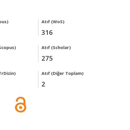
pus)
Atıf (WoS)
316
Scopus)
Atıf (Scholar)
275
TrDizin)
Atıf (Diğer Toplam)
2