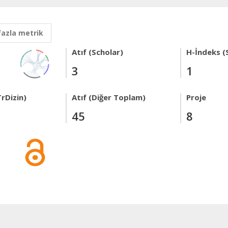
fazla metrik
Atıf (Scholar)
H-İndeks (
3
1
rDizin)
Atıf (Diğer Toplam)
Proje
45
8