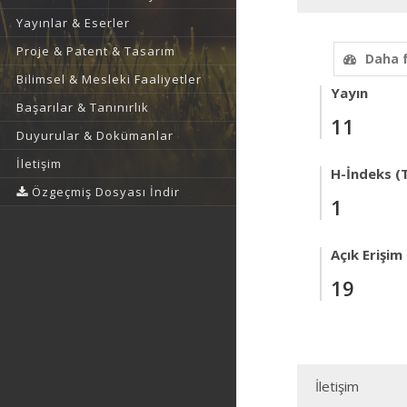
Yayınlar & Eserler
Proje & Patent & Tasarım
Daha 
Bilimsel & Mesleki Faaliyetler
Yayın
Başarılar & Tanınırlık
11
Duyurular & Dokümanlar
İletişim
H-İndeks (T
Özgeçmiş Dosyası İndir
1
Açık Erişim
19
İletişim