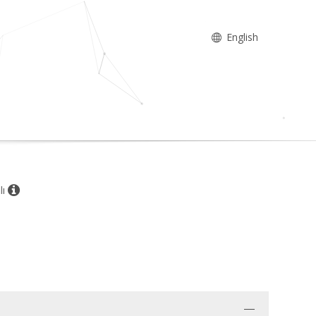
English
lı