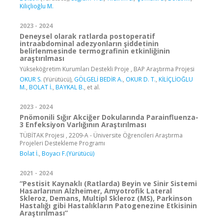
Kiliçlioğlu M.
2023 - 2024
Deneysel olarak ratlarda postoperatif
intraabdominal adezyonların şiddetinin
belirlenmesinde termografinin etkinliğinin
araştırılması
Yükseköğretim Kurumları Destekli Proje , BAP Araştırma Projesi
OKUR S.
(Yürütücü),
GÖLGELİ BEDİR A.
,
OKUR D. T.
,
KİLİÇLİOĞLU
M.
,
BOLAT İ.
,
BAYKAL B.
, et al.
2023 - 2024
Pnömonili Sığır Akciğer Dokularında Parainfluenza-
3 Enfeksiyon Varlığının Araştırılması
TÜBİTAK Projesi , 2209-A - Üniversite Öğrencileri Araştırma
Projeleri Destekleme Programı
Bolat İ.
,
Boyacı F.(Yürütücü)
2021 - 2024
“Pestisit Kaynaklı (Ratlarda) Beyin ve Sinir Sistemi
Hasarlarının Alzheimer, Amyotrofik Lateral
Skleroz, Demans, Multipl Skleroz (MS), Parkinson
Hastalığı gibi Hastalıkların Patogenezine Etkisinin
Araştırılması”