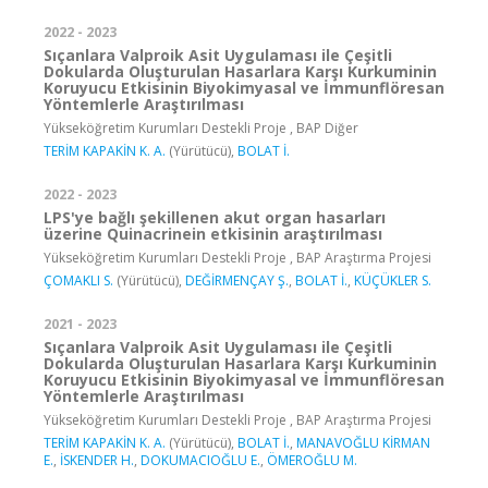
2022 - 2023
Sıçanlara Valproik Asit Uygulaması ile Çeşitli
Dokularda Oluşturulan Hasarlara Karşı Kurkuminin
Koruyucu Etkisinin Biyokimyasal ve İmmunflöresan
Yöntemlerle Araştırılması
Yükseköğretim Kurumları Destekli Proje , BAP Diğer
TERİM KAPAKİN K. A.
(Yürütücü),
BOLAT İ.
2022 - 2023
LPS'ye bağlı şekillenen akut organ hasarları
üzerine Quinacrinein etkisinin araştırılması
Yükseköğretim Kurumları Destekli Proje , BAP Araştırma Projesi
ÇOMAKLI S.
(Yürütücü),
DEĞİRMENÇAY Ş.
,
BOLAT İ.
,
KÜÇÜKLER S.
2021 - 2023
Sıçanlara Valproik Asit Uygulaması ile Çeşitli
Dokularda Oluşturulan Hasarlara Karşı Kurkuminin
Koruyucu Etkisinin Biyokimyasal ve İmmunflöresan
Yöntemlerle Araştırılması
Yükseköğretim Kurumları Destekli Proje , BAP Araştırma Projesi
TERİM KAPAKİN K. A.
(Yürütücü),
BOLAT İ.
,
MANAVOĞLU KİRMAN
E.
,
İSKENDER H.
,
DOKUMACIOĞLU E.
,
ÖMEROĞLU M.