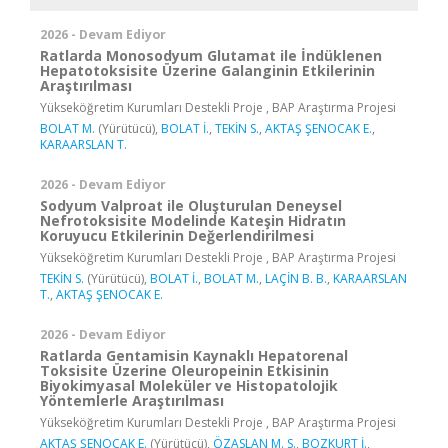
2026 - Devam Ediyor
Ratlarda Monosodyum Glutamat ile İndüklenen
Hepatotoksisite Üzerine Galanginin Etkilerinin
Araştırılması
Yükseköğretim Kurumları Destekli Proje , BAP Araştırma Projesi
BOLAT M.
(Yürütücü),
BOLAT İ.
,
TEKİN S.
,
AKTAŞ ŞENOCAK E.
,
KARAARSLAN T.
2026 - Devam Ediyor
Sodyum Valproat ile Oluşturulan Deneysel
Nefrotoksisite Modelinde Kateşin Hidratın
Koruyucu Etkilerinin Değerlendirilmesi
Yükseköğretim Kurumları Destekli Proje , BAP Araştırma Projesi
TEKİN S.
(Yürütücü),
BOLAT İ.
,
BOLAT M.
,
LAÇİN B. B.
,
KARAARSLAN
T.
,
AKTAŞ ŞENOCAK E.
2026 - Devam Ediyor
Ratlarda Gentamisin Kaynaklı Hepatorenal
Toksisite Üzerine Oleuropeinin Etkisinin
Biyokimyasal Moleküler ve Histopatolojik
Yöntemlerle Araştırılması
Yükseköğretim Kurumları Destekli Proje , BAP Araştırma Projesi
AKTAŞ ŞENOCAK E.
(Yürütücü),
ÖZASLAN M. S.
,
BOZKURT İ.
,