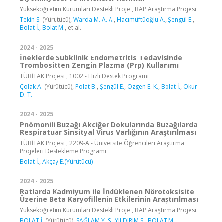
Yükseköğretim Kurumları Destekli Proje , BAP Araştırma Projesi
Tekin S.
(Yürütücü),
Warda M. A. A.
,
Hacımüftüoğlu A.
,
Şengül E.
,
Bolat İ.
,
Bolat M.
, et al.
2024 - 2025
İneklerde Subklinik Endometritis Tedavisinde
Trombositten Zengin Plazma (Prp) Kullanımı
TÜBİTAK Projesi , 1002 - Hızlı Destek Programı
Çolak A.
(Yürütücü),
Polat B.
,
Şengül E.
,
Özgen E. K.
,
Bolat İ.
,
Okur
D. T.
2024 - 2025
Pnömonili Buzağı Akciğer Dokularında Buzağılarda
Respiratuar Sinsityal Virus Varlığının Araştırılması
TÜBİTAK Projesi , 2209-A - Üniversite Öğrencileri Araştırma
Projeleri Destekleme Programı
Bolat İ.
,
Akçay E.(Yürütücü)
2024 - 2025
Ratlarda Kadmiyum ile İndüklenen Nörotoksisite
Üzerine Beta Karyofillenin Etkilerinin Araştırılması
Yükseköğretim Kurumları Destekli Proje , BAP Araştırma Projesi
BOLAT İ.
(Yürütücü),
SAĞLAM Y. S.
,
YILDIRIM S.
,
BOLAT M.
,