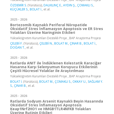
ÖZDEMİR S.
(Yürütücü),
DALKILINÇ E.
,
AYDIN Ş.
,
ÇOMAKLI S.
,
KÜÇÜKLER S.
,
BOLAT İ.
, et al.
2025 - 2026
Bortezomib Kaynaklı Periferal Nöropatide
Oksidatif Stres İnflamasyon Apoptosis ve ER Stres
Yolakları Üzerine Naringinin Etkileri
Yükseköğretim Kurumları Destekli Proje , BAP Araştırma Projesi
ÇELEBİ F.
(Yürütücü),
ÇELEBİ N.
,
BOLAT M.
,
ÇINAR B.
,
BOLAT İ.
,
DOĞAN T.
, et al.
2025 - 2026
Ratlarda ANIT ile İndüklenen Kolestatik Karaciğer
Hasarına Karşı Selenyumun Koruyucu Etkilerinin
Çeşitli Hücresel Yolaklar ile Araştırılması
Yükseköğretim Kurumları Destekli Proje , BAP Araştırma Projesi
BOLAT İ.
(Yürütücü),
BOLAT M.
,
ÇOMAKLI S.
,
OKKAY U.
,
SAĞLAM Y.
S.
,
ÇINAR B.
, et al.
2025 - 2026
Ratlarda Sodyum Arsenit Kaynaklı Beyin Hasarında
Oksidatif Stres İnflamasyon Apoptosis
Keap1Nrf2HO1 ve HMGB1TLR4NFKB Yolakları
Üzerine Rutinin Etkileri