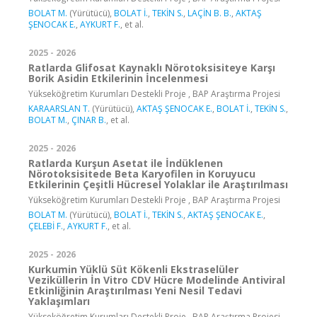
BOLAT M.
(Yürütücü),
BOLAT İ.
,
TEKİN S.
,
LAÇİN B. B.
,
AKTAŞ
ŞENOCAK E.
,
AYKURT F.
, et al.
2025 - 2026
Ratlarda Glifosat Kaynaklı Nörotoksisiteye Karşı
Borik Asidin Etkilerinin İncelenmesi
Yükseköğretim Kurumları Destekli Proje , BAP Araştırma Projesi
KARAARSLAN T.
(Yürütücü),
AKTAŞ ŞENOCAK E.
,
BOLAT İ.
,
TEKİN S.
,
BOLAT M.
,
ÇINAR B.
, et al.
2025 - 2026
Ratlarda Kurşun Asetat ile İndüklenen
Nörotoksisitede Beta Karyofilen in Koruyucu
Etkilerinin Çeşitli Hücresel Yolaklar ile Araştırılması
Yükseköğretim Kurumları Destekli Proje , BAP Araştırma Projesi
BOLAT M.
(Yürütücü),
BOLAT İ.
,
TEKİN S.
,
AKTAŞ ŞENOCAK E.
,
ÇELEBİ F.
,
AYKURT F.
, et al.
2025 - 2026
Kurkumin Yüklü Süt Kökenli Ekstraselüler
Veziküllerin İn Vitro CDV Hücre Modelinde Antiviral
Etkinliğinin Araştırılması Yeni Nesil Tedavi
Yaklaşımları
Yükseköğretim Kurumları Destekli Proje , BAP Araştırma Projesi