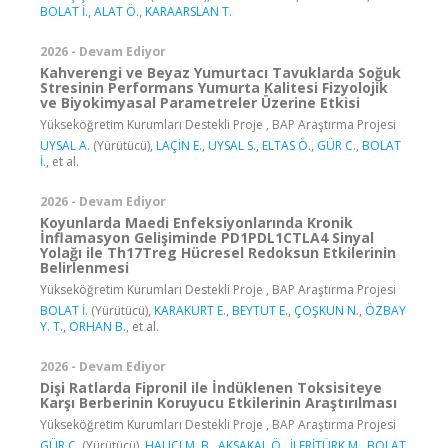
BOLAT İ.
,
ALAT Ö.
,
KARAARSLAN T.
2026 - Devam Ediyor
Kahverengi ve Beyaz Yumurtacı Tavuklarda Soğuk
Stresinin Performans Yumurta Kalitesi Fizyolojik
ve Biyokimyasal Parametreler Üzerine Etkisi
Yükseköğretim Kurumları Destekli Proje , BAP Araştırma Projesi
UYSAL A.
(Yürütücü),
LAÇİN E.
,
UYSAL S.
,
ELTAS Ö.
,
GÜR C.
,
BOLAT
İ.
, et al.
2026 - Devam Ediyor
Koyunlarda Maedi Enfeksiyonlarında Kronik
İnflamasyon Gelişiminde PD1PDL1CTLA4 Sinyal
Yolağı ile Th17Treg Hücresel Redoksun Etkilerinin
Belirlenmesi
Yükseköğretim Kurumları Destekli Proje , BAP Araştırma Projesi
BOLAT İ.
(Yürütücü),
KARAKURT E.
,
BEYTUT E.
,
ÇOŞKUN N.
,
ÖZBAY
Y. T.
,
ORHAN B.
, et al.
2026 - Devam Ediyor
Dişi Ratlarda Fipronil ile İndüklenen Toksisiteye
Karşı Berberinin Koruyucu Etkilerinin Araştırılması
Yükseköğretim Kurumları Destekli Proje , BAP Araştırma Projesi
GÜR C.
(Yürütücü),
HALICI M. B.
,
AKSAKAL Ö.
,
İLERİTÜRK M.
,
BOLAT