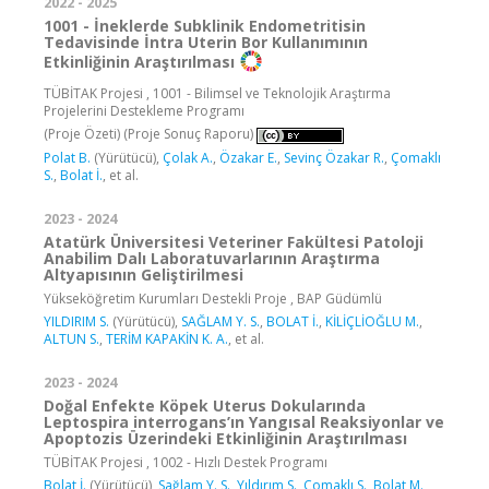
2022 - 2025
1001 - İneklerde Subklinik Endometritisin
Tedavisinde İntra Uterin Bor Kullanımının
Etkinliğinin Araştırılması
TÜBİTAK Projesi , 1001 - Bilimsel ve Teknolojik Araştırma
Projelerini Destekleme Programı
(Proje Özeti)
(Proje Sonuç Raporu)
Polat B.
(Yürütücü),
Çolak A.
,
Özakar E.
,
Sevinç Özakar R.
,
Çomaklı
S.
,
Bolat İ.
, et al.
2023 - 2024
Atatürk Üniversitesi Veteriner Fakültesi Patoloji
Anabilim Dalı Laboratuvarlarının Araştırma
Altyapısının Geliştirilmesi
Yükseköğretim Kurumları Destekli Proje , BAP Güdümlü
YILDIRIM S.
(Yürütücü),
SAĞLAM Y. S.
,
BOLAT İ.
,
KİLİÇLİOĞLU M.
,
ALTUN S.
,
TERİM KAPAKİN K. A.
, et al.
2023 - 2024
Doğal Enfekte Köpek Uterus Dokularında
Leptospira interrogans’ın Yangısal Reaksiyonlar ve
Apoptozis Üzerindeki Etkinliğinin Araştırılması
TÜBİTAK Projesi , 1002 - Hızlı Destek Programı
Bolat İ.
(Yürütücü),
Sağlam Y. S.
,
Yıldırım S.
,
Çomaklı S.
,
Bolat M.
,