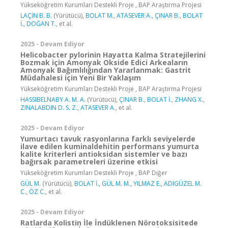
Yükseköğretim Kurumları Destekli Proje , BAP Araştırma Projesi
LAÇİN B. B.
(Yürütücü),
BOLAT M.
,
ATASEVER A.
,
ÇINAR B.
,
BOLAT
İ.
,
DOĞAN T.
, et al.
2025 - Devam Ediyor
Helicobacter pylorinin Hayatta Kalma Stratejilerini
Bozmak için Amonyak Okside Edici Arkeaların
Amonyak Bağımlılığından Yararlanmak: Gastrit
Müdahalesi için Yeni Bir Yaklaşım
Yükseköğretim Kurumları Destekli Proje , BAP Araştırma Projesi
HASSIBELNABY A. M. A.
(Yürütücü),
ÇINAR B.
,
BOLAT İ.
,
ZHANG X.
,
ZINALABDIN D. S. Z.
,
ATASEVER A.
, et al.
2025 - Devam Ediyor
Yumurtacı tavuk rasyonlarına farklı seviyelerde
ilave edilen kuminaldehitin performans yumurta
kalite kriterleri antioksidan sistemler ve bazı
bağırsak parametreleri üzerine etkisi
Yükseköğretim Kurumları Destekli Proje , BAP Diğer
GÜL M.
(Yürütücü),
BOLAT İ.
,
GÜL M. M.
,
YILMAZ E.
,
ADIGÜZEL M.
C.
,
ÖZ C.
, et al.
2025 - Devam Ediyor
Ratlarda Kolistin İle İndüklenen Nörotoksisitede