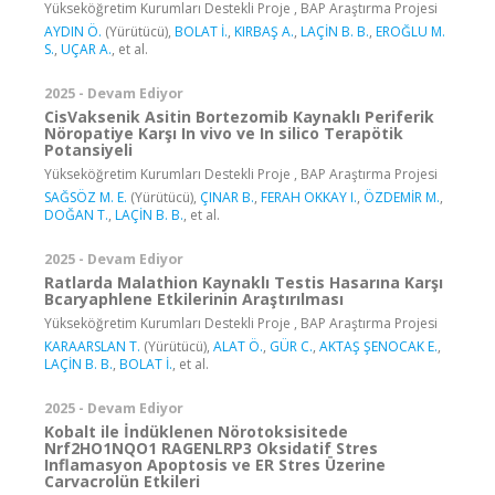
Yükseköğretim Kurumları Destekli Proje , BAP Araştırma Projesi
AYDIN Ö.
(Yürütücü),
BOLAT İ.
,
KIRBAŞ A.
,
LAÇİN B. B.
,
EROĞLU M.
S.
,
UÇAR A.
, et al.
2025 - Devam Ediyor
CisVaksenik Asitin Bortezomib Kaynaklı Periferik
Nöropatiye Karşı In vivo ve In silico Terapötik
Potansiyeli
Yükseköğretim Kurumları Destekli Proje , BAP Araştırma Projesi
SAĞSÖZ M. E.
(Yürütücü),
ÇINAR B.
,
FERAH OKKAY I.
,
ÖZDEMİR M.
,
DOĞAN T.
,
LAÇİN B. B.
, et al.
2025 - Devam Ediyor
Ratlarda Malathion Kaynaklı Testis Hasarına Karşı
Bcaryaphlene Etkilerinin Araştırılması
Yükseköğretim Kurumları Destekli Proje , BAP Araştırma Projesi
KARAARSLAN T.
(Yürütücü),
ALAT Ö.
,
GÜR C.
,
AKTAŞ ŞENOCAK E.
,
LAÇİN B. B.
,
BOLAT İ.
, et al.
2025 - Devam Ediyor
Kobalt ile İndüklenen Nörotoksisitede
Nrf2HO1NQO1 RAGENLRP3 Oksidatif Stres
Inflamasyon Apoptosis ve ER Stres Üzerine
Carvacrolün Etkileri