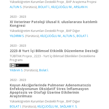
Yükseköğretim Kurumları Destekli Proje , BAP Araştırma Projesi
ALTUN S.
(Yürütücü),
BOLAT İ.
,
KİLİÇLİOĞLU M.
,
ARSLAN H.
2023 - 2023
XI Veteriner Patoloji Ulusal II. uluslararası katılımlı
Kongresi
Yükseköğretim Kurumları Destekli Proje , BAP Diğer
YILDIRIM S.
(Yürütücü),
KİLİÇLİOĞLU M.
,
ALTUN S.
,
BOLAT İ.
2023 - 2023
2223-B Yurt İçi Bilimsel Etkinlik Düzenleme Desteği
TÜBİTAK Projesi , 2223 - Yurt İçi Bilimsel Etkinlikleri Destekleme
Programı
Yıldırım S.
(Yürütücü),
Bolat İ.
2022 - 2023
Koyun Akciğerlerinde Pulmoner Adenomatozis
Enfeksiyonunun Oksidatif Stres İnflamasyon
Apoptozis ve Otofaji Üzerine Etkilerinin
Araştırılması
Yükseköğretim Kurumları Destekli Proje , BAP Diğer
BOLAT İ.
(Yürütücü),
KİLİÇLİOĞLU M.
,
SAĞLAM Y. S.