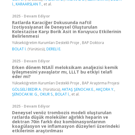
İ.
,
KARAARSLAN T.
, et al.
2025 - Devam Ediyor
Ratlarda Karaciğer Dokusunda naftil
İzotiyosiyanat ile Deneysel Oluşturulan
Kolestazise Karşı Borik Asit in Koruyucu Etkilerinin
Belirlenmesi
Yükseköğretim Kurumları Destekli Proje , BAP Doktora
BOLAT İ.
(Yürütücü),
DERELİ E.
2025 - Devam Ediyor
Erken dönem NSAİİ meloksikam analjezisi kemik
iyileşmesini yavaşlatır mı, LLLT bu etkiyi telafi
eder mi?
Yükseköğretim Kurumları Destekli Proje , BAP Araştırma Projesi
GÖLGELİ BEDİR A.
(Yürütücü),
AKTAŞ ŞENOCAK E.
,
AKÇORA Y.
,
ŞENOCAK M. G.
,
OKUR S.
,
BOLAT İ.
, et al.
2025 - Devam Ediyor
Deneysel venöz trombozis modeli oluşturulan
ratlarda düşük moleküler ağırlıklı heparin ve
dektran 70in farklı doz kombinasyonlarının
koagülasyon ve inflamasyon düzeyleri üzerindeki
etkilerinin araştırılması