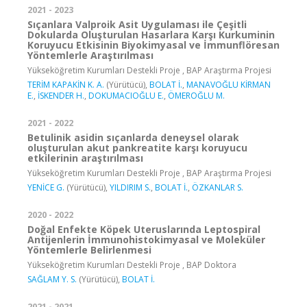
2021 - 2023
Sıçanlara Valproik Asit Uygulaması ile Çeşitli
Dokularda Oluşturulan Hasarlara Karşı Kurkuminin
Koruyucu Etkisinin Biyokimyasal ve İmmunflöresan
Yöntemlerle Araştırılması
Yükseköğretim Kurumları Destekli Proje , BAP Araştırma Projesi
TERİM KAPAKİN K. A.
(Yürütücü),
BOLAT İ.
,
MANAVOĞLU KİRMAN
E.
,
İSKENDER H.
,
DOKUMACIOĞLU E.
,
ÖMEROĞLU M.
2021 - 2022
Betulinik asidin sıçanlarda deneysel olarak
oluşturulan akut pankreatite karşı koruyucu
etkilerinin araştırılması
Yükseköğretim Kurumları Destekli Proje , BAP Araştırma Projesi
YENİCE G.
(Yürütücü),
YILDIRIM S.
,
BOLAT İ.
,
ÖZKANLAR S.
2020 - 2022
Doğal Enfekte Köpek Uteruslarında Leptospiral
Antijenlerin İmmunohistokimyasal ve Moleküler
Yöntemlerle Belirlenmesi
Yükseköğretim Kurumları Destekli Proje , BAP Doktora
SAĞLAM Y. S.
(Yürütücü),
BOLAT İ.
2021 - 2021