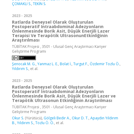
ÇOMAKLI S.
,
TEKİN S.
2023 - 2025
Ratlarda Deneysel Olarak Oluşturulan
Postoperatif Intraabdominal Adezyonların
Önlenmesinde Borik Asit, Düşük Enerjili Lazer
Terapisi Ve Terapötik UltrasonunEtkinliğinin
Araştırılması
TÜBİTAK Projesi , 3501 - Ulusal Genç Araştırmacı Kariyer
Geliştirme Programı
Şenocak M. G.
,
Yanmaz L. E.
,
Bolat İ.
,
Turgut F.
,
Özdemir Tozlu Ö.
,
Yıldırım S.
, et al.
2023 - 2025
Ratlarda Deneysel Olarak Oluşturulan
Postoperatif İntraabdominal Adezyonların
Önlenmesinde Borik Asit, Düşük Enerjili Lazer ve
Terapötik Ultrasonun Etkinliğinin Araştırılması
TÜBİTAK Projesi , 3501 - Ulusal Genç Araştırmacı Kariyer
Geliştirme Programı
Okur S.
(Yürütücü),
Gölgeli Bedir A.
,
Okur D. T.
,
Apaydın Yıldırım
B.
,
Yıldırım S.
,
Tozlu Ö. Ö.
, et al.