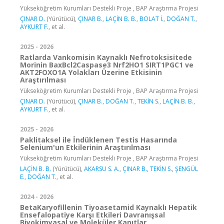
Yükseköğretim Kurumları Destekli Proje , BAP Araştırma Projesi
ÇINAR D.
(Yürütücü),
ÇINAR B.
,
LAÇİN B. B.
,
BOLAT İ.
,
DOĞAN T.
,
AYKURT F.
, et al.
2025 - 2026
Ratlarda Vankomisin Kaynaklı Nefrotoksisitede
Morinin BaxBcl2Caspase3 Nrf2HO1 SIRT1PGC1 ve
AKT2FOXO1A Yolakları Üzerine Etkisinin
Araştırılması
Yükseköğretim Kurumları Destekli Proje , BAP Araştırma Projesi
ÇINAR D.
(Yürütücü),
ÇINAR B.
,
DOĞAN T.
,
TEKİN S.
,
LAÇİN B. B.
,
AYKURT F.
, et al.
2025 - 2026
Paklitaksel ile İndüklenen Testis Hasarında
Selenium'un Etkilerinin Araştırılması
Yükseköğretim Kurumları Destekli Proje , BAP Araştırma Projesi
LAÇİN B. B.
(Yürütücü),
AKARSU S. A.
,
ÇINAR B.
,
TEKİN S.
,
ŞENGÜL
E.
,
DOĞAN T.
, et al.
2024 - 2026
BetaKaryofillenin Tiyoasetamid Kaynaklı Hepatik
Ensefalopatiye Karşı Etkileri Davranışsal
Biyokimyasal ve Moleküler Kanıtlar