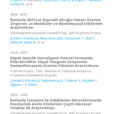
Özgen E. K.
(Yürütücü),
Yıldırım M.
,
Polat B.
,
Erdoğan Y.
,
Akbaba F.
,
Özmen M.
, et al.
2026 - 2027
Ratlarda Glifosat Kaynaklı Akciğer Hasarı Üzerine
Zingeron’ un Moleküler ve Biyokimyasal Etkilerinin
Araştırılması
Yükseköğretim Kurumları Destekli Proje , BAP Araştırma Projesi
Bozkurt İ.(Yürütücü)
,
Aktaş Şenocak E.
,
Karaarslan T.
,
Alat Ö.
,
Alhılal M.
,
Bolat M.
, et al.
2024 - 2027
Köpek Gençlik Hastalıgının Sinirsel Formunda
Pi3k/Akt/Mtor Sinyal Yolagının Seviyesinin
Demiyelinizasyon Üzerine Etkisinin Arastırılması
TÜBİTAK Projesi , 1001 - Bilimsel ve Teknolojik Araştırma
Projelerini Destekleme Programı
Çomaklı S.(Yürütücü)
,
Değirmençay Ş.
,
Özdemir S.
,
Küçükler S.
,
Sağlam Y. S.
,
Bolat İ.
2025 - 2026
Ratlarda İsoniazid ile İndüklenen Nörotoksisitede
Rosmarinik Asitin Etkilerinin Çeşitli Hücresel
Yolaklar ile Araştırılması
Yükseköğretim Kurumları Destekli Proje , BAP Araştırma Projesi