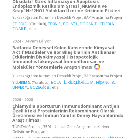
Oksidatif Stres İnflamasyon Apoptosis
Endoplazmik Retikulum Stresi JNKMAPK ve
Keap1Nrf2HO1 Yolakları Üzerine Krisinnin Etkileri
Yükseköğretim Kurumları Destekli Proje , BAP Araştırma Projesi
ÇELEBİ F.
(Yürütücü),
TEKİN S.
,
BOLAT İ.
,
DOĞAN T.
,
ÇELEBİ N.
,
ÇINAR B.
, et al.
2024 - Devam Ediyor
Ratlarda Deneysel Kolon Kanserinde Kimyasal
Aktif Maddeler ve Bor Bileşiklerinin Antikanser
Etkilerinin Biyokimyasal Histopatolojik
İmmunohistokimyasal İmmünfloresan ve
Moleküler Yöntemlerle Araştırılması
Yükseköğretim Kurumları Destekli Proje , BAP Araştırma Projesi
YILDIRIM S.
(Yürütücü),
BOLAT İ.
,
KİLİÇLİOĞLU M.
,
NİŞANCI B.
,
ÜNVER Y.
,
GÖZEGİR B.
, et al.
2026 - 2028
Chlamydia abortus’un İmmunodominant Antijen
Özellikteki Proteinlerinin Rekombinant Olarak
Üretilmesi ve İmmun Yanıtın Deney Hayvanlarında
Araştırılması
TÜBİTAK Projesi , 3501 - Ulusal Genç Araştırmacı Kariyer
Geliştirme Programı