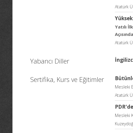
Atatürk Ün
Yüksek
Yatılı İ
Açısında
Atatürk Ü
Yabancı Diller
İngiliz
Sertifika, Kurs ve Eğitimler
Bütünl
Mesleki 
Atatürk Ü
PDR'de 
Mesleki 
Kuzeydoğ