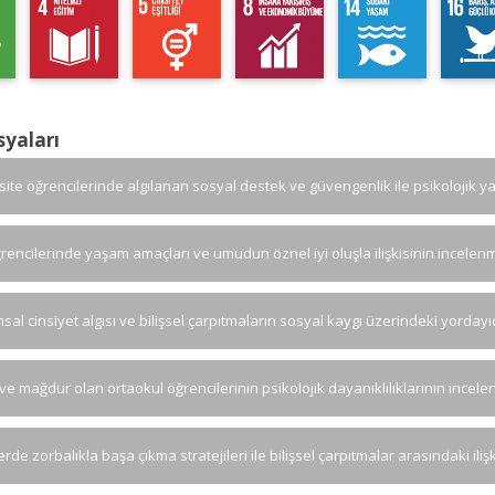
syaları
site öğrencilerinde algılanan sosyal destek ve güvengenlik ile psikolojik y
ğrencilerinde yaşam amaçları ve umudun öznel iyi oluşla ilişkisinin incelen
al cinsiyet algısı ve bilişsel çarpıtmaların sosyal kaygı üzerindeki yordayı
ve mağdur olan ortaokul öğrencilerinin psikolojik dayanıklılıklarının incel
rde zorbalıkla başa çıkma stratejileri ile bilişsel çarpıtmalar arasındaki ili