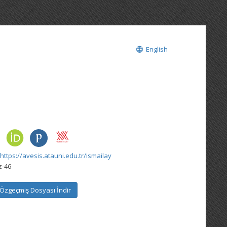
English
https://avesis.atauni.edu.tr/ismailay
z-46
Özgeçmiş Dosyası İndir