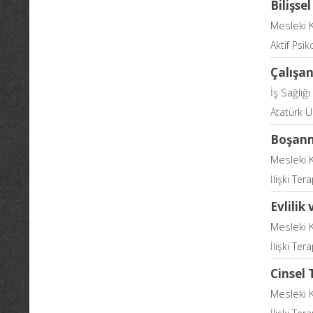
Bilişse
Mesleki 
Aktif Psi
Çalışan
İş Sağlığ
Atatürk Ü
Boşanm
Mesleki 
İlişki Ter
Evlilik
Mesleki 
İlişki Ter
Cinsel 
Mesleki 