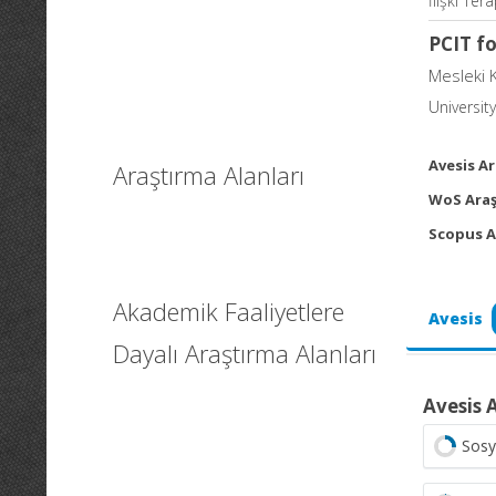
İlişki Ter
PCIT f
Mesleki 
University
Avesis Ar
Araştırma Alanları
WoS Araş
Scopus A
Akademik Faaliyetlere
Avesis
Dayalı Araştırma Alanları
Avesis 
Sosy