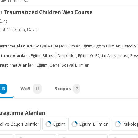
apileri Enstitüsü
or Traumatized Children Web Course
Kurs
 of California, Davis
aştırma Alanları:
Sosyal ve Beşeri Bilimler, Eğitim, Eğitim Bilimleri, Psikol
tırma Alanları:
Eğitim Bilimsel Disiplinler, Eğitim Ve Eğitim Araştırması, Sos
raştırma Alanları:
Eğitim, Genel Sosyal Bilimler
WoS
Scopus
13
16
7
Araştırma Alanları
al ve Beşeri Bilimler
Eğitim
Eğitim Bilimleri
Psikolo