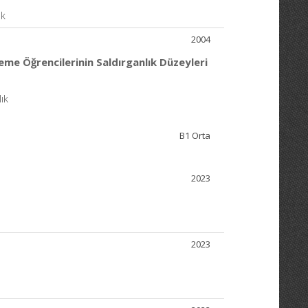
ık
2004
deme Öğrencilerinin Saldırganlık Düzeyleri
ık
B1 Orta
2023
2023