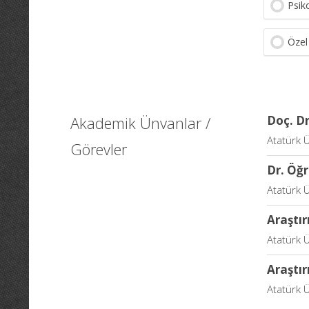
Psik
Özel
Akademik Ünvanlar /
Doç. Dr
Atatürk Ü
Görevler
Dr. Öğr
Atatürk Ü
Araştır
Atatürk Ü
Araştır
Atatürk Ü