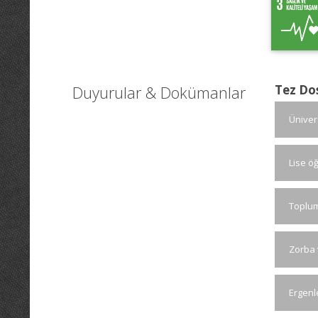
Duyurular & Dokümanlar
Tez Do
Üniver
Lise ö
Toplums
Zorba 
Ergenle