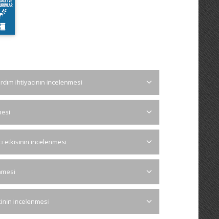
ardım ihtiyacının incelenmesi
mesi
cı etkisinin incelenmesi
enmesi
şkinin incelenmesi