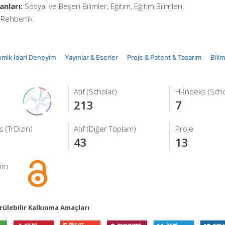
anları:
Sosyal ve Beşeri Bilimler, Eğitim, Eğitim Bilimleri,
 Rehberlik
mik İdari Deneyim
Yayınlar & Eserler
Proje & Patent & Tasarım
Bili
Atıf (Scholar)
H-İndeks (Scho
213
7
 (TrDizin)
Atıf (Diğer Toplam)
Proje
43
13
şim
ülebilir Kalkınma Amaçları