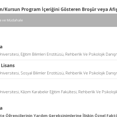
n/Kursun Program İçeriğini Gösteren Broşür veya Afi
a ve Müdahale
a
niversitesi, Eğitim Bilimleri Enstitüsü, Rehberlik Ve Psikolojik Danış
 Lisans
niversitesi, Sosyal Bilimler Enstitüsü, Rehberlik Ve Psikolojik Danış
niversitesi, Kâzım Karabekir Eğitim Fakültesi, Rehberlik Ve Psikoloji
a
te Öğrencilerinin Yardım Gereksinimlerine İlişkin Öznel Fakt