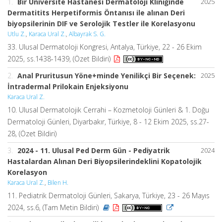
1.
Bir Üniversite Hastanesi Dermatoloji Kliniğinde
2025
Dermatitits Herpetiformis Öntanısı ile alınan Deri
biyopsilerinin DIF ve Serolojik Testler ile Korelasyonu
Utlu Z.
,
Karaca Ural Z.
,
Albayrak S. G.
33. Ulusal Dermatoloji Kongresi, Antalya, Türkiye, 22 - 26 Ekim
2025, ss.1438-1439, (Özet Bildiri)
2.
Anal Pruritusun Yöne+minde Yenilikçi Bir Seçenek:
2025
İntradermal Prilokain Enjeksiyonu
Karaca Ural Z.
10. Ulusal Dermatolojik Cerrahi – Kozmetoloji Günleri & 1. Doğu
Dermatoloji Günleri, Diyarbakır, Türkiye, 8 - 12 Ekim 2025, ss.27-
28, (Özet Bildiri)
3.
2024 - 11. Ulusal Ped Derm Gün - Pediyatrik
2024
Hastalardan Alınan Deri Biyopsilerindeklini Kopatolojik
Korelasyon
Karaca Ural Z.
,
Bilen H.
11. Pediatrik Dermatoloji Günleri, Sakarya, Türkiye, 23 - 26 Mayıs
2024, ss.6, (Tam Metin Bildiri)