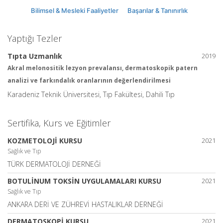
Bilimsel & Mesleki Faaliyetler
Başarılar & Tanınırlık
Yaptığı Tezler
Tıpta Uzmanlık
2019
Akral melonositik lezyon prevalansı, dermatoskopik patern
analizi ve farkındalık oranlarının değerlendirilmesi
Karadeniz Teknik Üniversitesi, Tıp Fakültesi, Dahili Tıp
Sertifika, Kurs ve Eğitimler
KOZMETOLOJİ KURSU
2021
Sağlık ve Tıp
TÜRK DERMATOLOJİ DERNEĞİ
BOTULİNUM TOKSİN UYGULAMALARI KURSU
2021
Sağlık ve Tıp
ANKARA DERİ VE ZÜHREVİ HASTALIKLAR DERNEĞİ
DERMATOSKOPİ KURSU
2021