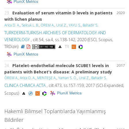
PlumX Metrics
23.
Evaluation of serum vitamin D levels in patients
2020
with lichen planus
Arica D. A.
,
Selcuk L. B.
,
ÖREM A.
,
Ural Z.
,
YAYLI S.
,
Bahadir S.
TURKDERM-TURKISH ARCHIVES OF DERMATOLOGY AND
VENEROLOGY
, cilt.54, sa.4, ss.138-142, 2020 (ESCI, Scopus,
TRDizin)
PlumX Metrics
24.
Platelet-endothelial molecule SCUBE1 levels in
2017
patients with Behcet's disease: A preliminary study
ÖREM A.
,
Arica D. A.
,
MENTEŞE A.
,
Yaman S. O.
,
Ural Z.
,
Bahadir S.
CLINICA CHIMICA ACTA
, cilt.473, ss.157-159, 2017 (SCI-Expanded,
PlumX Metrics
Scopus)
Hakemli Bilimsel Toplantılarda Yayımlanmış
Bildiriler