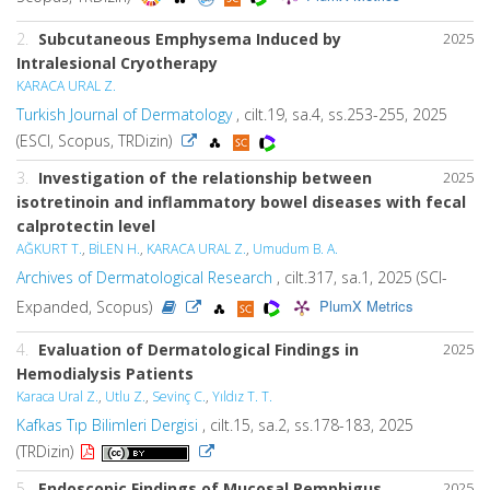
2.
Subcutaneous Emphysema Induced by
2025
Intralesional Cryotherapy
KARACA URAL Z.
Turkish Journal of Dermatology
, cilt.19, sa.4, ss.253-255, 2025
(ESCI, Scopus, TRDizin)
3.
Investigation of the relationship between
2025
isotretinoin and inflammatory bowel diseases with fecal
calprotectin level
AĞKURT T.
,
BİLEN H.
,
KARACA URAL Z.
,
Umudum B. A.
Archives of Dermatological Research
, cilt.317, sa.1, 2025 (SCI-
PlumX Metrics
Expanded, Scopus)
4.
Evaluation of Dermatological Findings in
2025
Hemodialysis Patients
Karaca Ural Z.
,
Utlu Z.
,
Sevinç C.
,
Yıldız T. T.
Kafkas Tıp Bilimleri Dergisi
, cilt.15, sa.2, ss.178-183, 2025
(TRDizin)
5.
Endoscopic Findings of Mucosal Pemphigus
2025