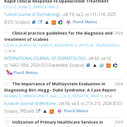
Rapid Clinical Response to Upadacitinib Treatment
UTLU Z.
,
Arslan Z.
,
KARACA URAL Z.
Turkish Journal of Dermatology
, cilt.19, sa.2, ss.111-114, 2025
PlumX Metrics
(ESCI, Scopus)
11.
Clinical practice guidelines for the diagnosis and
2024
treatment of scabies
UZUN S.
,
DURDU M.
,
Yurekli A.
,
MÜLAYİM M. K.
,
AKYOL M.
,
VELİPAŞAOĞLU
S.
, et al.
INTERNATIONAL JOURNAL OF DERMATOLOGY
, cilt.63, sa.12,
ss.1642-1656, 2024 (SCI-Expanded, Scopus)
PlumX Metrics
12.
The Importance of Multisystem Evaluation in
2024
Diagnosing Birt–Hogg– Dubé Syndrome: A Case Report
AKSAKAL A.
,
KARACA URAL Z.
,
Jalal L.
,
ÇİL G.
,
KERGET B.
,
ARAZ Ö.
, et al.
Eurasian Journal of Medicine
, cilt.56, sa.3, ss.213-215, 2024 (ESCI,
PlumX Metrics
Scopus, TRDizin)
13.
Utilization of Primary Healthcare Services in
2024