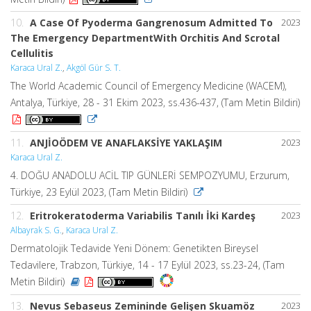
10.
A Case Of Pyoderma Gangrenosum Admitted To
2023
The Emergency DepartmentWith Orchitis And Scrotal
Cellulitis
Karaca Ural Z.
,
Akgöl Gür S. T.
The World Academic Council of Emergency Medicine (WACEM),
Antalya, Türkiye, 28 - 31 Ekim 2023, ss.436-437, (Tam Metin Bildiri)
11.
ANJİOÖDEM VE ANAFLAKSİYE YAKLAŞIM
2023
Karaca Ural Z.
4. DOĞU ANADOLU ACİL TIP GÜNLERİ SEMPOZYUMU, Erzurum,
Türkiye, 23 Eylül 2023, (Tam Metin Bildiri)
12.
Eritrokeratoderma Variabilis Tanılı İki Kardeş
2023
Albayrak S. G.
,
Karaca Ural Z.
Dermatolojik Tedavide Yeni Dönem: Genetikten Bireysel
Tedavilere, Trabzon, Türkiye, 14 - 17 Eylül 2023, ss.23-24, (Tam
Metin Bildiri)
13.
Nevus Sebaseus Zemininde Gelişen Skuamöz
2023