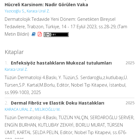
Hücreli Karsinom: Nadir Görülen Vaka
Yazıcıoğlu S.
,
Karaca Ural Z.
Dermatolojik Tedavide Yeni Dönem: Genetikten Bireysel
Tedavilere, Trabzon, Türkiye, 14 - 17 Eylül 2023, ss.28-29, (Tam
Metin Bildiri)
Kitaplar
1.
Enfeksiyöz hastalıkların Mukozal tutulumları
2025
Karaca Ural Z.
Tüzün Dermatoloji 4.Baskı, Y. Tüzün,S. Serdaroğlu,z.kutlubay,Ü.
Türsen,S.P. Kartal,M.Borlu, Editör, Nobel Tıp Kitapevi, İstanbul,
ss.999-1003, 2025
2.
Dermal Fibröz ve Elastik Doku Hastalıkları
2025
KARACA URAL Z.
,
MELİKOĞLU M.
Tüzün Dermatoloji 4.Baskı, TÜZÜN YALÇIN, SERDAROĞLU SERVER,
ENGİN BURHAN, KUTLUBAY ZEKAYİ, BORLU MURAT, TÜRSEN
ÜMİT, KARTAL SELDA PELİN, Editör, Nobel Tıp Kitapevi, ss.676-