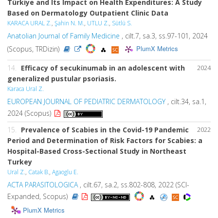
Türkiye and Its Impact on Health Expenditures: A Study
Based on Dermatology Outpatient Clinic Data
KARACA URAL Z.
,
Şahin N. M.
,
UTLU Z.
,
Sütlü S.
Anatolian Journal of Family Medicine
, cilt.7, sa.3, ss.97-101, 2024
PlumX Metrics
(Scopus, TRDizin)
14.
Efficacy of secukinumab in an adolescent with
2024
generalized pustular psoriasis.
Karaca Ural Z.
EUROPEAN JOURNAL OF PEDIATRIC DERMATOLOGY
, cilt.34, sa.1,
2024 (Scopus)
15.
Prevalence of Scabies in the Covid-19 Pandemic
2022
Period and Determination of Risk Factors for Scabies: a
Hospital-Based Cross-Sectional Study in Northeast
Turkey
Ural Z.
,
Catak B.
,
Agaoglu E.
ACTA PARASITOLOGICA
, cilt.67, sa.2, ss.802-808, 2022 (SCI-
Expanded, Scopus)
PlumX Metrics