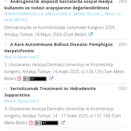
4.
Androgenetik alopesili hastalarda sosyal medya
2024
kullanımı ve tedavi arayışlarının değerlendirilmesi
FERHATOSMANOĞLU A.
,
KARACA URAL Z.
,
BAYKAL SELÇUK L.
,
ARICA İ. E.
,
AKSU ARICA D.
Dermatolojide ve Kozmetolojide Gelişmeler Kongresi 2024,
Antalya, Türkiye, 14 Mayıs 2024, (Özet Bildiri)
5.
A Rare Autoimmune Bullous Disease: Pemphigus
2023
Herpetiformis
Altay A.
,
Karaca Ural Z.
3. Uluslararası Avrasya Dermato-Veneroloji ve Kozmetoloji
kongresi, Antalya, Türkiye, 14 Aralık 2023, ss.128-129, (Tam Metin
Bildiri)
6.
Sertolizumab Treatment in: Hidradenitis
2023
Suppurativa
Kılınç B.
,
Karaca Ural Z.
3. Uluslararası Avrasya Dermato-Veneroloji ve Kozmetoloji
kongresi, Antalya, Türkiye, 14 - 17 Aralık 2023, ss.137-139, (Tam
Metin Bildiri)