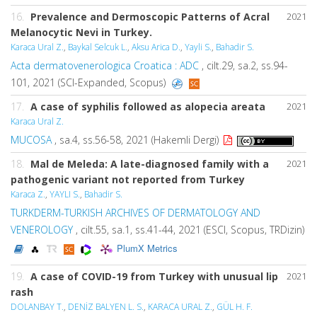
16.
Prevalence and Dermoscopic Patterns of Acral
2021
Melanocytic Nevi in Turkey.
Karaca Ural Z.
,
Baykal Selcuk L.
,
Aksu Arica D.
,
Yayli S.
,
Bahadir S.
Acta dermatovenerologica Croatica : ADC
, cilt.29, sa.2, ss.94-
101, 2021 (SCI-Expanded, Scopus)
17.
A case of syphilis followed as alopecia areata
2021
Karaca Ural Z.
MUCOSA
, sa.4, ss.56-58, 2021 (Hakemli Dergi)
18.
Mal de Meleda: A late-diagnosed family with a
2021
pathogenic variant not reported from Turkey
Karaca Z.
,
YAYLI S.
,
Bahadir S.
TURKDERM-TURKISH ARCHIVES OF DERMATOLOGY AND
VENEROLOGY
, cilt.55, sa.1, ss.41-44, 2021 (ESCI, Scopus, TRDizin)
PlumX Metrics
19.
A case of COVID-19 from Turkey with unusual lip
2021
rash
DOLANBAY T.
,
DENİZ BALYEN L. S.
,
KARACA URAL Z.
,
GÜL H. F.