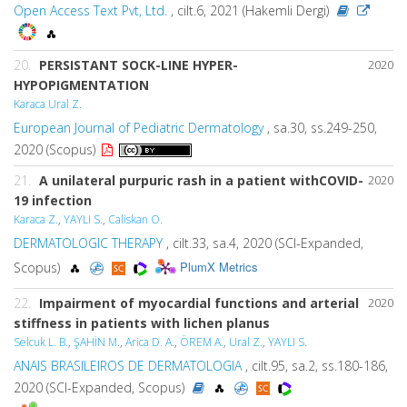
Open Access Text Pvt, Ltd.
, cilt.6, 2021 (Hakemli Dergi)
20.
PERSISTANT SOCK-LINE HYPER-
2020
HYPOPIGMENTATION
Karaca Ural Z.
European Journal of Pediatric Dermatology
, sa.30, ss.249-250,
2020 (Scopus)
21.
A unilateral purpuric rash in a patient withCOVID-
2020
19 infection
Karaca Z.
,
YAYLI S.
,
Caliskan O.
DERMATOLOGIC THERAPY
, cilt.33, sa.4, 2020 (SCI-Expanded,
PlumX Metrics
Scopus)
22.
Impairment of myocardial functions and arterial
2020
stiffness in patients with lichen planus
Selcuk L. B.
,
ŞAHİN M.
,
Arica D. A.
,
ÖREM A.
,
Ural Z.
,
YAYLI S.
ANAIS BRASILEIROS DE DERMATOLOGIA
, cilt.95, sa.2, ss.180-186,
2020 (SCI-Expanded, Scopus)