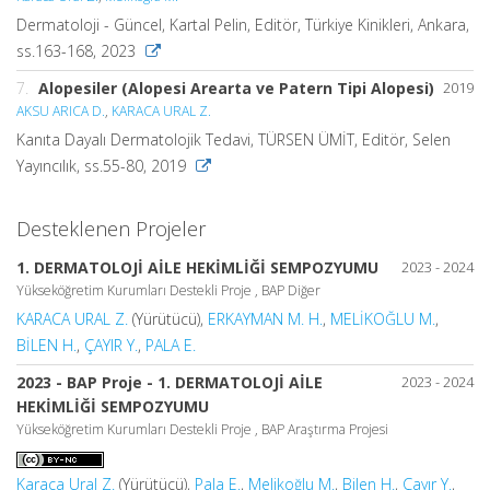
Dermatoloji - Güncel, Kartal Pelin, Editör, Türkiye Kinikleri, Ankara,
ss.163-168, 2023
7.
Alopesiler (Alopesi Arearta ve Patern Tipi Alopesi)
2019
AKSU ARICA D.
,
KARACA URAL Z.
Kanıta Dayalı Dermatolojik Tedavi, TÜRSEN ÜMİT, Editör, Selen
Yayıncılık, ss.55-80, 2019
Desteklenen Projeler
1. DERMATOLOJİ AİLE HEKİMLİĞİ SEMPOZYUMU
2023 - 2024
Yükseköğretim Kurumları Destekli Proje , BAP Diğer
KARACA URAL Z.
(Yürütücü),
ERKAYMAN M. H.
,
MELİKOĞLU M.
,
BİLEN H.
,
ÇAYIR Y.
,
PALA E.
2023 - BAP Proje - 1. DERMATOLOJİ AİLE
2023 - 2024
HEKİMLİĞİ SEMPOZYUMU
Yükseköğretim Kurumları Destekli Proje , BAP Araştırma Projesi
Karaca Ural Z.
(Yürütücü),
Pala E.
,
Melikoğlu M.
,
Bilen H.
,
Çayır Y.
,