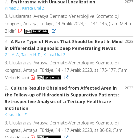
7.
Erythrasma with Unusual Localization
2023
Yılmaz D.
,
Karaca Ural Z.
3. Uluslararası Avrasya Dermato-Veneroloji ve Kozmetoloji
kongresi, Antalya, Türkiye, 14 Aralık 2023, ss.144-145, (Tam Metin
Bildiri)
8.
A Rare Type of Nevus That Should be Kept In Mind
2023
in Differential Diagnosis:Deep Pemetrating Nevus
Gül M. A.
,
Tamer H. D.
,
Karaca Ural Z.
3. Uluslararası Avrasya Dermato-Veneroloji ve Kozmetoloji
kongresi, Antalya, Türkiye, 14 - 17 Aralık 2023, ss.175-177, (Tam
Metin Bildiri)
9.
Culture Results Obtained from Affected Area in
2023
the Follow-up of Hidradenitis Suppurativa Patients:
Retrospective Analysis of a Tertiary Healthcare
Institution
Karaca Ural Z.
3. Uluslararası Avrasya Dermato-Veneroloji ve Kozmetoloji
kongresi, Antalya, Türkiye, 14 - 17 Aralık 2023, ss.86-89, (Tam
Metin Bildiri)