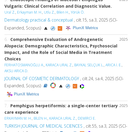
Vulgaris: Clinical Correlation and Diagnostic Value.
Ural Z.
,
Erkayman M. H.
,
Utlu Z.
,
Bilen H.
,
Yörük Ö.
Dermatology practical & conceptual
, cilt.15, sa.3, 2025 (SCI-
PlumX Metrics
Expanded, Scopus)
6.
Comprehensive Evaluation of Androgenetic
2025
Alopecia: Demographic Characteristics, Psychosocial
Impact, and the Role of Social Media in Treatment
Choices
FERHATOSMANOĞLU A.
,
KARACA URAL Z.
,
BAYKAL SELÇUK L.
,
ARICA İ. E.
,
AKSU ARICA D.
JOURNAL OF COSMETIC DERMATOLOGY
, cilt.24, sa.4, 2025 (SCI-
Expanded, Scopus)
PlumX Metrics
7.
Pemphigus herpetiformis: a single-center tertiary
2025
care experience
ERKAYMAN M. H.
,
BİLEN H.
,
KARACA URAL Z.
,
DEMİRCİ E.
TURKISH JOURNAL OF MEDICAL SCIENCES
, cilt.55, sa.3, 2025 (SCI-