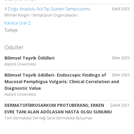
4 Doğu Anadolu Acil Tıp Günleri Sempozumu
Eylül 2023
Bilimsel Kongre / Sempozyum Organizasyonu
Karaca Ural Z.
Türkiye
Ödüller
Bilimsel Teşvik Ödülleri
Ekim 2025
Atatürk Üniversitesi
Bilimsel Teşvik ödülleri- Endoscopic Findings of
Ekim 2025
Mucosal Pemphigus Vulgaris: Clinical Correlation and
Diagnostic Value
Atatürk Üniversitesi
DERMATOFİBROSARKOM PROTUBERANS; ERKEN
Şubat 2021
EVRE TANI ALAN ADÖLASAN HASTA OLGU SUNUMU
Türk Dermatoloji Derneği Sanal Dermatoloji Buluşması