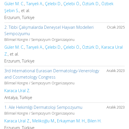
Güler M. C.
,
Tanyeli A.
,
Çelebi D.
,
Çelebi Ö.
,
Öztürk D.
,
Özbek
Şebin S.
, et al.
Erzurum, Türkiye
2. Tıbbi Çalışmalarda Deneysel Hayvan Modelleri
Ocak 2025
Sempozyumu
Bilimsel Kongre / Sempozyum Organizasyonu
Güler M. C.
,
Tanyeli A.
,
Çelebi D.
,
Çelebi Ö.
,
Öztürk D.
,
Karaca Ural
Z.
, et al.
Erzurum, Türkiye
3rd International Eurasian Dermatology-Venerology
Aralık 2023
and Cosmetology Congress
Bilimsel Kongre / Sempozyum Organizasyonu
Karaca Ural Z.
Antalya, Türkiye
1. Aile Hekimliği Dermatoloji Sempozyumu
Aralık 2023
Bilimsel Kongre / Sempozyum Organizasyonu
Karaca Ural Z.
,
Melikoğlu M.
,
Erkayman M. H.
,
Bilen H.
Erzurum, Türkiye