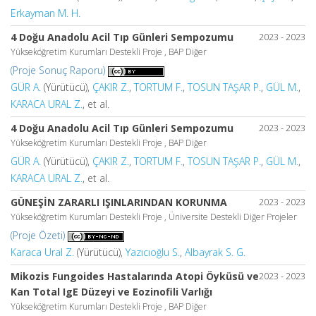
Erkayman M. H.
4 Doğu Anadolu Acil Tıp Günleri Sempozumu
2023 - 2023
Yükseköğretim Kurumları Destekli Proje , BAP Diğer
(Proje Sonuç Raporu)
GÜR A.
(Yürütücü),
ÇAKIR Z.
,
TORTUM F.
,
TOSUN TAŞAR P.
,
GÜL M.
,
KARACA URAL Z.
, et al.
4 Doğu Anadolu Acil Tıp Günleri Sempozumu
2023 - 2023
Yükseköğretim Kurumları Destekli Proje , BAP Diğer
GÜR A.
(Yürütücü),
ÇAKIR Z.
,
TORTUM F.
,
TOSUN TAŞAR P.
,
GÜL M.
,
KARACA URAL Z.
, et al.
GÜNEŞİN ZARARLI IŞINLARINDAN KORUNMA
2023 - 2023
Yükseköğretim Kurumları Destekli Proje , Üniversite Destekli Diğer Projeler
(Proje Özeti)
Karaca Ural Z.
(Yürütücü),
Yazıcıoğlu S.
,
Albayrak S. G.
Mikozis Fungoides Hastalarında Atopi Öyküsü ve
2023 - 2023
Kan Total IgE Düzeyi ve Eozinofili Varlığı
Yükseköğretim Kurumları Destekli Proje , BAP Diğer