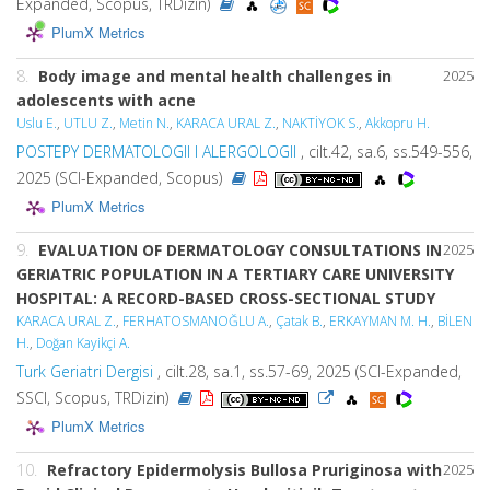
Expanded, Scopus, TRDizin)
PlumX Metrics
8.
Body image and mental health challenges in
2025
adolescents with acne
Uslu E.
,
UTLU Z.
,
Metin N.
,
KARACA URAL Z.
,
NAKTİYOK S.
,
Akkopru H.
POSTEPY DERMATOLOGII I ALERGOLOGII
, cilt.42, sa.6, ss.549-556,
2025 (SCI-Expanded, Scopus)
PlumX Metrics
9.
EVALUATION OF DERMATOLOGY CONSULTATIONS IN
2025
GERIATRIC POPULATION IN A TERTIARY CARE UNIVERSITY
HOSPITAL: A RECORD-BASED CROSS-SECTIONAL STUDY
KARACA URAL Z.
,
FERHATOSMANOĞLU A.
,
Çatak B.
,
ERKAYMAN M. H.
,
BİLEN
H.
,
Doğan Kayikçi A.
Turk Geriatri Dergisi
, cilt.28, sa.1, ss.57-69, 2025 (SCI-Expanded,
SSCI, Scopus, TRDizin)
PlumX Metrics
10.
Refractory Epidermolysis Bullosa Pruriginosa with
2025