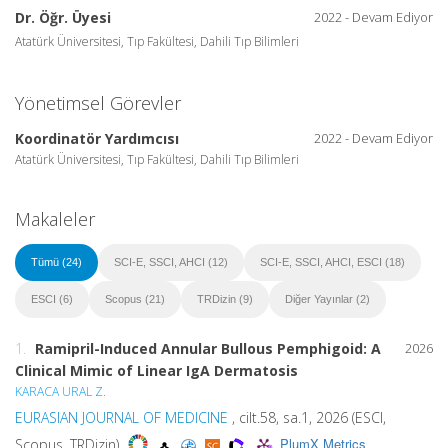
Dr. Öğr. Üyesi
2022 - Devam Ediyor
Atatürk Üniversitesi, Tıp Fakültesi, Dahili Tıp Bilimleri
Yönetimsel Görevler
Koordinatör Yardımcısı
2022 - Devam Ediyor
Atatürk Üniversitesi, Tıp Fakültesi, Dahili Tıp Bilimleri
Makaleler
Tümü (24)
SCI-E, SSCI, AHCI (12)
SCI-E, SSCI, AHCI, ESCI (18)
ESCI (6)
Scopus (21)
TRDizin (9)
Diğer Yayınlar (2)
1.
Ramipril-Induced Annular Bullous Pemphigoid: A
2026
Clinical Mimic of Linear IgA Dermatosis
KARACA URAL Z.
EURASIAN JOURNAL OF MEDICINE
, cilt.58, sa.1, 2026 (ESCI,
PlumX Metrics
Scopus, TRDizin)