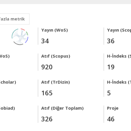
fazla metrik
Yayın (WoS)
Yayın (Sco
34
36
WoS)
Atıf (Scopus)
H-İndeks (
920
19
Scholar)
Atıf (TrDizin)
H-İndeks (
165
5
Sobiad)
Atıf (Diğer Toplam)
Proje
326
46