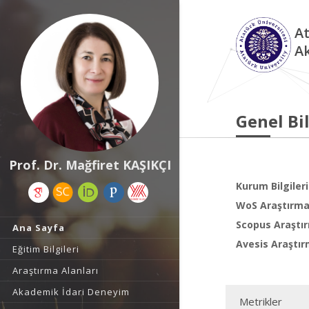
At
A
Genel Bil
Prof. Dr. Mağfiret KAŞIKÇI
Kurum Bilgileri
WoS Araştırma 
Scopus Araştır
Ana Sayfa
Avesis Araştır
Eğitim Bilgileri
Araştırma Alanları
Akademik İdari Deneyim
Metrikler