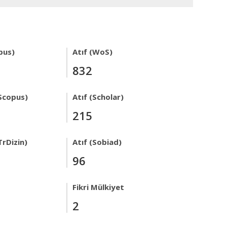
pus)
Atıf (WoS)
832
Scopus)
Atıf (Scholar)
215
TrDizin)
Atıf (Sobiad)
96
Fikri Mülkiyet
2