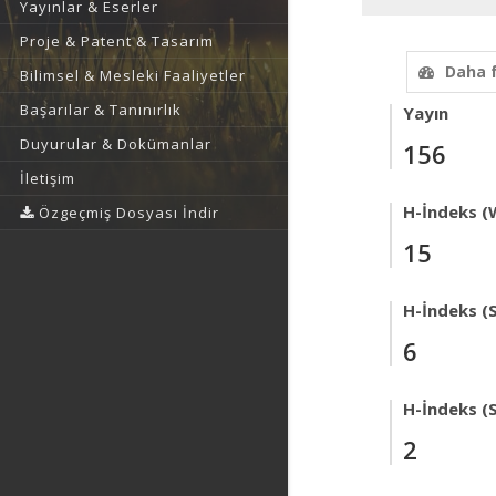
Yayınlar & Eserler
Proje & Patent & Tasarım
Daha 
Bilimsel & Mesleki Faaliyetler
Başarılar & Tanınırlık
Yayın
Duyurular & Dokümanlar
156
İletişim
H-İndeks (
Özgeçmiş Dosyası İndir
15
H-İndeks (
6
H-İndeks (
2