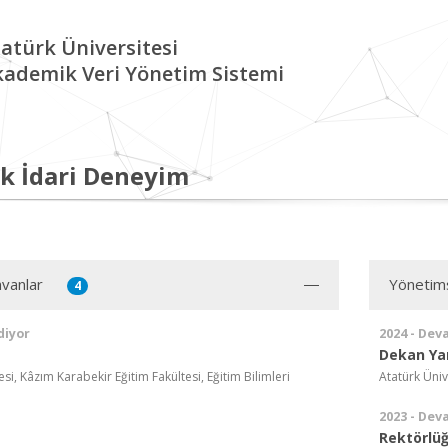
atürk Üniversitesi
kademik Veri Yönetim Sistemi
k İdari Deneyim
vanlar
Yönetim
4
diyor
2024 - Dev
Dekan Ya
esi, Kâzım Karabekir Eğitim Fakültesi, Eğitim Bilimleri
Atatürk Üniv
2023 - Dev
Rektörlüğ