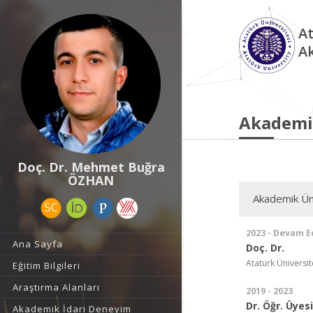
At
A
Akademi
Doç. Dr. Mehmet Buğra
ÖZHAN
Akademik Ün
2023 - Devam E
Ana Sayfa
Doç. Dr.
Atatürk Üniversit
Eğitim Bilgileri
Araştırma Alanları
2019 - 2023
Dr. Öğr. Üyesi
Akademik İdari Deneyim