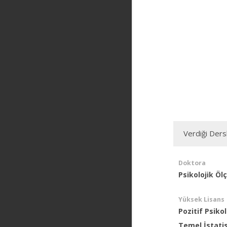
Verdiği Ders
Doktora
Psikolojik Öl
Yüksek Lisans
Pozitif Psikol
Temel İstati