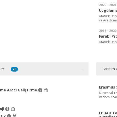
2020 - 2021
Uygulama
Atatürk Üniv
ve Araştırm
2018 - 2020
Farabi P
Atatürk Üniv
ler
Tanıtım 
28
Erasmus S
çme Aracı Geliştirme
Kurumsal T
Radom Acad
oji
EPDAD To
stik
Akreditas