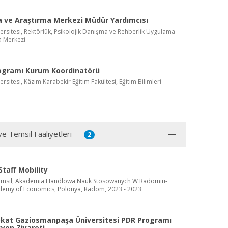
 ve Araştırma Merkezi Müdür Yardımcısı
ersitesi, Rektörlük, Psikolojik Danışma ve Rehberlik Uygulama
a Merkezi
rogramı Kurum Koordinatörü
ersitesi, Kâzım Karabekir Eğitim Fakültesi, Eğitim Bilimleri
ve Temsil Faaliyetleri
2
taff Mobility
emsil, Akademia Handlowa Nauk Stosowanych W Radomıu-
emy of Economics, Polonya, Radom, 2023 - 2023
kat Gaziosmanpaşa Üniversitesi PDR Programı
yon Ziyareti