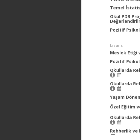
Temel İstati
Okul PDR Pro
Değerlendiri
Pozitif Psikol
Lisans
Meslek Etiği 
Pozitif Psikol
Okullarda Reh
Okullarda Reh
Yaşam Döneml
Özel Eğitim 
Okullarda Reh
Rehberlik ve