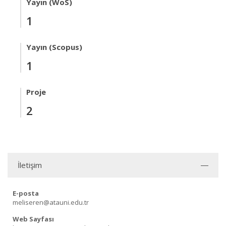
Yayın (WoS)
1
Yayın (Scopus)
1
Proje
2
İletişim
E-posta
meliseren@atauni.edu.tr
Web Sayfası