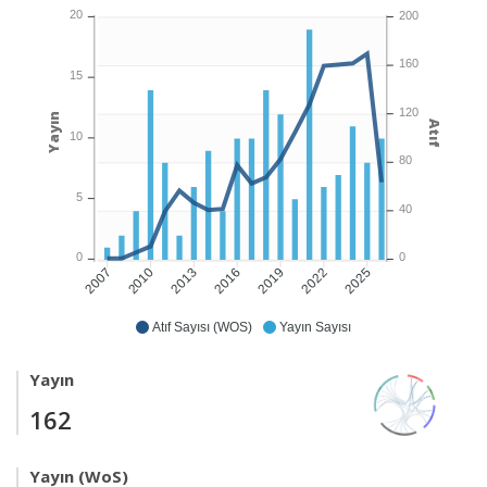
20
200
160
15
120
Yayın
Atıf
10
80
5
40
0
0
2010
2013
2016
2019
2022
2025
2007
Atıf Sayısı (WOS)
Yayın Sayısı
Yayın
162
Yayın (WoS)