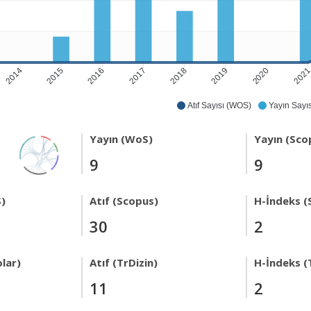
2014
2015
2016
2017
2018
2019
2020
202
Atıf Sayısı (WOS)
Yayın Sayıs
Yayın (WoS)
Yayın (Sco
9
9
)
Atıf (Scopus)
H-İndeks (
30
2
lar)
Atıf (TrDizin)
H-İndeks (
11
2