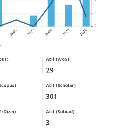
4
0
1
2022
2023
2024
2025
2026
ı
pus)
Atıf (WoS)
29
Scopus)
Atıf (Scholar)
301
TrDizin)
Atıf (Sobiad)
3