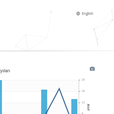
English
yıları
20
16
12
Atıf
8