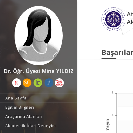
At
A
Başarılar
Dr. Öğr. Üyesi Mine YILDIZ
6
Ana Sayfa
Eğitim Bilgileri
4
Araştırma Alanları
Yayın
Akademik İdari Deneyim