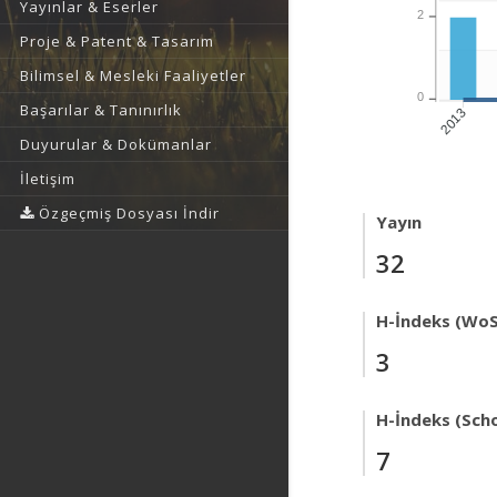
Yayınlar & Eserler
2
Proje & Patent & Tasarım
Bilimsel & Mesleki Faaliyetler
0
Başarılar & Tanınırlık
2013
Duyurular & Dokümanlar
İletişim
Özgeçmiş Dosyası İndir
Yayın
32
H-İndeks (WoS
3
H-İndeks (Scho
7