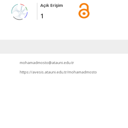
Açık Erişim
1
mohamadmosto@atauni.edu.tr
https://avesis.atauni.edu.tr/mohamadmosto