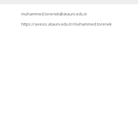
muhammed.torenek@atauni.edu.tr
https://avesis.atauni.edu.tr/muhammed.torenek