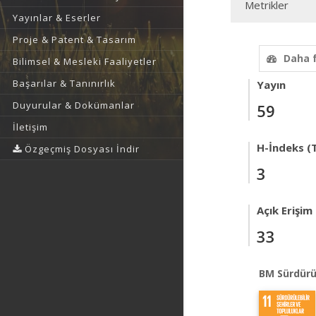
Metrikler
Yayınlar & Eserler
Proje & Patent & Tasarım
Daha 
Bilimsel & Mesleki Faaliyetler
Başarılar & Tanınırlık
Yayın
Duyurular & Dokümanlar
59
İletişim
H-İndeks (T
Özgeçmiş Dosyası İndir
3
Açık Erişim
33
BM Sürdürü