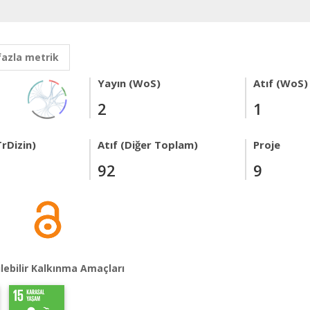
fazla metrik
Yayın (WoS)
Atıf (WoS)
2
1
rDizin)
Atıf (Diğer Toplam)
Proje
92
9
lebilir Kalkınma Amaçları