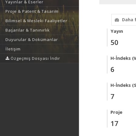
Yayınlar & Eserler
Proje & Patent & Tasarım
Daha 
Bilimsel & Mesleki Faaliyetler
Başarılar & Tanınırlık
Yayın
Duyurular & Dokümanlar
50
İletişim
H-İndeks (
Özgeçmiş Dosyası İndir
6
H-İndeks (
7
Proje
17