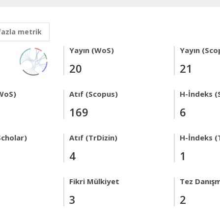
fazla metrik
Yayın (WoS)
Yayın (Sco
20
21
WoS)
Atıf (Scopus)
H-İndeks (
169
6
Scholar)
Atıf (TrDizin)
H-İndeks (
4
1
Fikri Mülkiyet
Tez Danışm
3
2