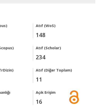
pus)
Atıf (WoS)
148
Scopus)
Atıf (Scholar)
234
TrDizin)
Atıf (Diğer Toplam)
11
anlığı
Açık Erişim
16