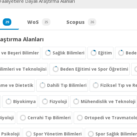
aaliyetlere Dayalı Araştırma Alanları
WoS
Scopus
29
25
26
aştırma Alanları
 ve Beşeri Bilimler
Sağlık Bilimleri
Eğitim
Beden
ilimleri ve Teknolojisi
Beden Eğitimi ve Spor Öğretimi
nme ve Dietetik
Dahili Tıp Bilimleri
Fiziksel Tıp ve 
Biyokimya
Fizyoloji
Mühendislik ve Teknoloji
iyoloji
Cerrahi Tıp Bilimleri
Ortopedi ve Travmatolo
 Psikoloji
Spor Yönetim Bilimleri
Spor Sağlık Bilimler