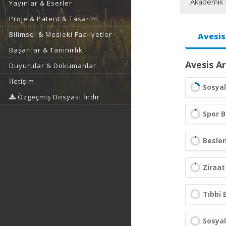
Akademik F
Yayınlar & Eserler
Proje & Patent & Tasarım
Bilimsel & Mesleki Faaliyetler
Avesis
Başarılar & Tanınırlık
Avesis Ar
Duyurular & Dokümanlar
İletişim
Sosyal
Özgeçmiş Dosyası İndir
Spor B
Besle
Ziraat
Tıbbi B
Sosyal