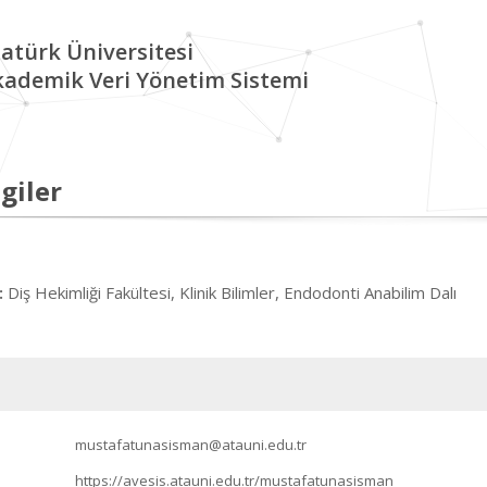
atürk Üniversitesi
kademik Veri Yönetim Sistemi
giler
Diş Hekimliği Fakültesi, Klinik Bilimler, Endodonti Anabilim Dalı
:
mustafatunasisman@atauni.edu.tr
https://avesis.atauni.edu.tr/mustafatunasisman