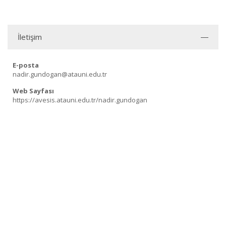
İletişim
E-posta
nadir.gundogan@atauni.edu.tr
Web Sayfası
https://avesis.atauni.edu.tr/nadir.gundogan