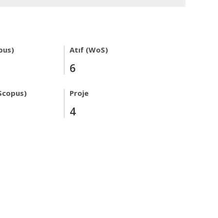
pus)
Atıf (WoS)
6
Scopus)
Proje
4