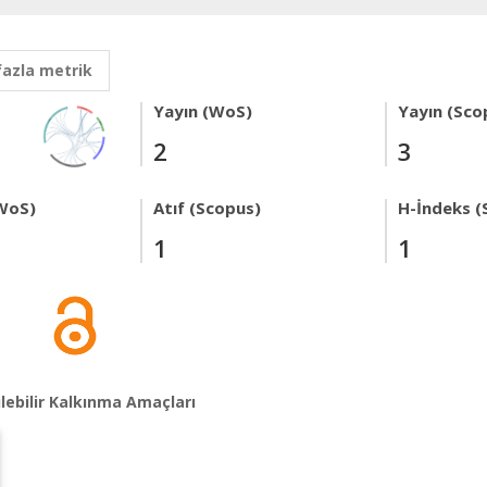
fazla metrik
Yayın (WoS)
Yayın (Sco
2
3
WoS)
Atıf (Scopus)
H-İndeks (
1
1
lebilir Kalkınma Amaçları