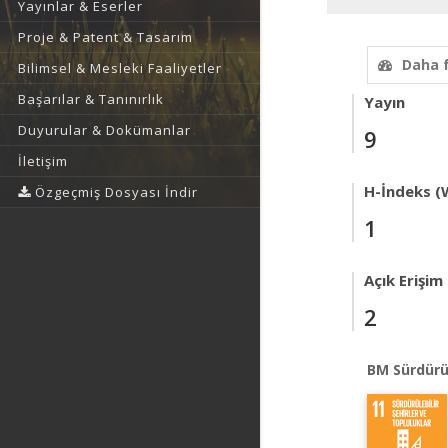
Yayınlar & Eserler
Proje & Patent & Tasarım
Daha 
Bilimsel & Mesleki Faaliyetler
Başarılar & Tanınırlık
Yayın
Duyurular & Dokümanlar
9
İletişim
H-İndeks (
Özgeçmiş Dosyası İndir
1
Açık Erişim
2
BM Sürdürü