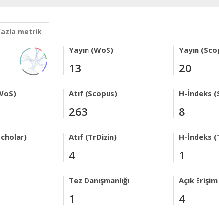
fazla metrik
Yayın (WoS)
Yayın (Sco
13
20
WoS)
Atıf (Scopus)
H-İndeks (
263
8
Scholar)
Atıf (TrDizin)
H-İndeks (
4
1
Tez Danışmanlığı
Açık Erişim
1
4