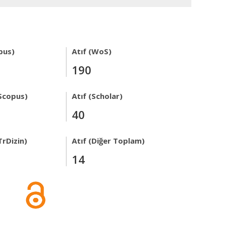
pus)
Atıf (WoS)
190
Scopus)
Atıf (Scholar)
40
TrDizin)
Atıf (Diğer Toplam)
14