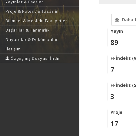
Yayınlar & Eserler
Proje & Patent & Tasarım
Daha 
Bilimsel & Mesleki Faaliyetler
Başarılar & Tanınırlık
Yayın
Duyurular & Dokümanlar
89
İletişim
H-İndeks (
Özgeçmiş Dosyası İndir
7
H-İndeks (
3
Proje
17