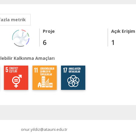
fazla metrik
Proje
Açık Erişim
6
1
lebilir Kalkınma Amaçları
onur.yildiz@atauni.edu.tr