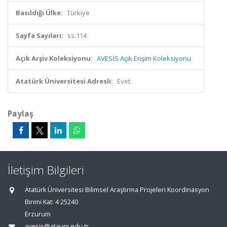
Basıldığı Ülke:
Türkiye
Sayfa Sayıları:
ss.114
Açık Arşiv Koleksiyonu:
AVESİS Açık Erişim Koleksiyonu
Atatürk Üniversitesi Adresli:
Evet
Paylaş
İletişim Bilgileri
Atatürk Üniversitesi Bilimsel Araştırma Projeleri Koordinasyon
Birimi Kat: 4 25240
Erzurum
avesis@atauni.edu.tr