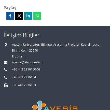
Paylaş
İletişim Bilgileri
Atatürk Üniversitesi Bilimsel Araştırma Projeleri Koordinasyon
Birimi Kat: 4 25240
Erzurum
avesis@atauni.edu.tr
+90 442 2316100-02
+90 442 2316104
+90 442 2316103