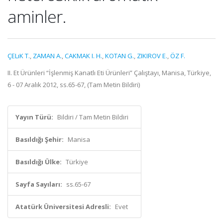
aminler.
ÇELıK T.
,
ZAMAN A.
,
CAKMAK I. H.
,
KOTAN G.
,
ZIKIROV E.
,
ÖZ F.
II. Et Ürünleri “İşlenmiş Kanatlı Eti Ürünleri” Çalıştayı, Manisa, Türkiye,
6 - 07 Aralık 2012, ss.65-67, (Tam Metin Bildiri)
Yayın Türü:
Bildiri / Tam Metin Bildiri
Basıldığı Şehir:
Manisa
Basıldığı Ülke:
Türkiye
Sayfa Sayıları:
ss.65-67
Atatürk Üniversitesi Adresli:
Evet