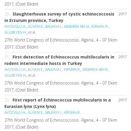
2017, (Özet Bildiri)
20.
Slaughterhouse survey of cystic echinococcosis
2017
in Erzurum province, Turkey
AVCIOĞLU H.
,
GÜVEN E.
,
BALKAYA İ.
,
MEBAREK BİA M.
,
KİRMAN R.
,
GÜLBEYEN H.
, et al.
27th World Congress of Echinococcosis. Algeria., 4 - 07 Ekim
2017, (Özet Bildiri)
21.
First detection of Echinococcus multilocularis in
2017
rodent intermediate hosts in Turkey
AVCIOĞLU H.
,
GÜVEN E.
,
BALKAYA İ.
,
KİRMAN R.
,
MEBAREK BİA M.
,
GÜLBEYEN H.
, et al.
27th World Congress of Echinococcosis. Algeria., 4 - 07 Ekim
2017, (Özet Bildiri)
22.
First report of Echinococcus multilocularis in a
2017
Eurasian lynx (Lynx lynx)
AVCIOĞLU H.
,
GÜVEN E.
,
BALKAYA İ.
,
KİRMAN R.
27th World Congress of Echinococcosis. Algeria., 4 - 07 Ekim
2017, (Özet Bildiri)