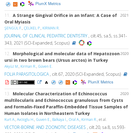
PlumX Metrics
11.
A Strange Gingival Orifice in an Infant: A Case of
2021
Oral Myiasis
ŞENGÜL F.
,
ÇELİKEL P.
,
KİRMAN R.
JOURNAL OF CLINICAL PEDIATRIC DENTISTRY
, cilt.45, sa.5, ss.341-
343, 2021 (SCI-Expanded, Scopus)
12.
Morphological and molecular data of Hepatozoon
2020
ursi in two brown bears (Ursus arctos) in Turkey
Akyüz M.
,
Kirman R.
,
Güven E.
FOLIA PARASITOLOGICA
, cilt.67, 2020 (SCI-Expanded, Scopus)
PlumX Metrics
13.
Molecular Characterization of Echinococcus
2020
multilocularis and Echinococcus granulosus from Cysts
and Formalin-Fixed Paraffin-Embedded Tissue Samples of
Human Isolates in Northeastern Turkey
Kurt A.
,
Avcioglu H.
,
Guven E.
,
Balkaya İ.
,
Oral A.
,
Kirman R.
, et al.
VECTOR-BORNE AND ZOONOTIC DISEASES
, cilt.20, sa.8, ss.593-