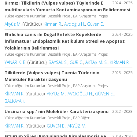
Kırmızı Tilkilerin (Vulpes vulpes) Tüylerinde E
2024 - 2025
multilocularis Yumurta Kontaminasyonunun Belirlenmesi
Yükseköğretim Kurumları Destekli Proje , BAP Araştırma Projesi
Akyüz M.
(Yürütücü),
Kirman R.
,
Avcıoğlu H.
,
Güven E.
Ehrlichia canis ile Doğal Enfekte Köpeklerde
2024 - 2025
İnflamatuar Endoplazmik Retikulum Stresi ve Apoptoz
Yolaklarının Belirlenmesi
Yükseköğretim Kurumları Destekli Proje , BAP Araştırma Projesi
YANAR K. E.
(Yürütücü),
BAYSAL S.
,
GÜR C.
,
AKTAŞ M. S.
,
KİRMAN R.
Tilkilerde (Vulpes vulpes) Taenia Türlerinin
2023 - 2025
Moleküler Karakterizasyonu
Yükseköğretim Kurumları Destekli Proje , BAP Araştırma Projesi
KİRMAN R.
(Yürütücü),
AKYÜZ M.
,
AVCIOĞLU H.
,
GÜVEN E.
,
BALKAYA İ.
Uncinaria spp.' nin Moleküler Karakterizasyonu
2022 - 2023
Yükseköğretim Kurumları Destekli Proje , BAP Diğer
KİRMAN R.
(Yürütücü),
GÜVEN E.
,
AKYÜZ M.
Erzurum Yöresi Koyunlarında Piroplasmosis ve
2018 - 2020