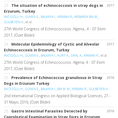
23.
The situation of echinococcosis in stray dogs in
2017
Erzurum, Turkey
AVCIOĞLU H.
,
GÜVEN E.
,
BALKAYA İ.
,
KİRMAN R.
,
MEBAREK BİA M.
,
GÜLBEYEN H.
, et al.
27th World Congress of Echinococcosis. Algeria., 4 - 07 Ekim
2017, (Özet Bildiri)
24.
Molecular Epidemiology of Cystic and Alveolar
2017
Echinococcosis in Erzurum, Turkey
AVCIOĞLU H.
,
GÜVEN E.
,
BALKAYA İ.
,
KURT A.
,
ORAL A.
,
KİRMAN R.
, et al.
27th World Congress of Echinococcosis. Algeria, 4 - 07 Ekim
2017, (Özet Bildiri)
25.
Prevalence of Echinococcus granulosus in Stray
2016
Dogs in Erzurum Turkey
AVCIOĞLU H.
,
GÜVEN E.
,
BALKAYA İ.
,
BIA M. M.
,
KİRMAN R.
,
GULBEYEN H.
2nd International Congress on Applied Biological Sciences, 27 -
31 Mayıs 2016, (Özet Bildiri)
26.
Gastro Intestinal Parasites Detected by
2016
Coprological Examination in Stray Dogs in Erzurum