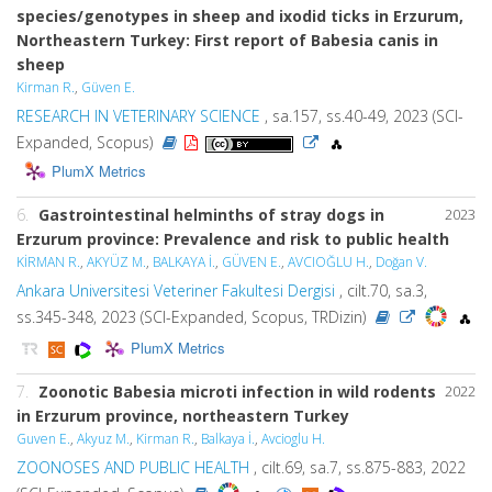
species/genotypes in sheep and ixodid ticks in Erzurum,
Northeastern Turkey: First report of Babesia canis in
sheep
Kirman R.
,
Güven E.
RESEARCH IN VETERINARY SCIENCE
, sa.157, ss.40-49, 2023 (SCI-
Expanded, Scopus)
PlumX Metrics
6.
Gastrointestinal helminths of stray dogs in
2023
Erzurum province: Prevalence and risk to public health
KİRMAN R.
,
AKYÜZ M.
,
BALKAYA İ.
,
GÜVEN E.
,
AVCIOĞLU H.
,
Doğan V.
Ankara Universitesi Veteriner Fakultesi Dergisi
, cilt.70, sa.3,
ss.345-348, 2023 (SCI-Expanded, Scopus, TRDizin)
PlumX Metrics
7.
Zoonotic Babesia microti infection in wild rodents
2022
in Erzurum province, northeastern Turkey
Guven E.
,
Akyuz M.
,
Kirman R.
,
Balkaya İ.
,
Avcioglu H.
ZOONOSES AND PUBLIC HEALTH
, cilt.69, sa.7, ss.875-883, 2022