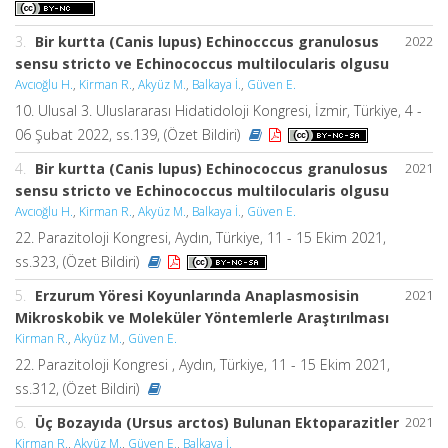
3.
Bir kurtta (Canis lupus) Echinocccus granulosus
2022
sensu stricto ve Echinococcus multilocularis olgusu
Avcıoğlu H.
,
Kirman R.
,
Akyüz M.
,
Balkaya İ.
,
Güven E.
10. Ulusal 3. Uluslararası Hidatidoloji Kongresi, İzmir, Türkiye, 4 -
06 Şubat 2022, ss.139, (Özet Bildiri)
4.
Bir kurtta (Canis lupus) Echinococcus granulosus
2021
sensu stricto ve Echinococcus multilocularis olgusu
Avcıoğlu H.
,
Kirman R.
,
Akyüz M.
,
Balkaya İ.
,
Güven E.
22. Parazitoloji Kongresi, Aydın, Türkiye, 11 - 15 Ekim 2021,
ss.323, (Özet Bildiri)
5.
Erzurum Yöresi Koyunlarında Anaplasmosisin
2021
Mikroskobik ve Moleküler Yöntemlerle Araştırılması
Kirman R.
,
Akyüz M.
,
Güven E.
22. Parazitoloji Kongresi , Aydın, Türkiye, 11 - 15 Ekim 2021,
ss.312, (Özet Bildiri)
6.
Üç Bozayıda (Ursus arctos) Bulunan Ektoparazitler
2021
Kirman R.
,
Akyüz M.
,
Güven E.
,
Balkaya İ.