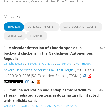
Atatürk Üniversitesi, Veteriner Fakültesi, Klinik Öncesi Bilimleri
Makaleler
Tümü (19)
SCI-E, SSCI, AHCI (17)
SCI-E, SSCI, AHCI, ESCI (17)
Scopus (19)
TRDizin (5)
1.
Molecular detection of Eimeria species in
2026
backyard chickens in the Nakhchivan Autonomous
Republic
Bakhshaliyeva S.
,
KİRMAN R.
,
GÜVEN E.
,
Gurbanova T.
,
Mammadov İ.
Ankara Universitesi Veteriner Fakultesi Dergisi
, cilt.73, sa.3,
ss.330-340, 2026 (SCI-Expanded, Scopus, TRDizin)
2.
Immune activation and endoplasmic reticulum
2026
stress-mediated apoptosis in dogs naturally infected
with
Ehrlichia
canis
YANAR K. E.
,
GÜR C.
,
KİRMAN R.
,
AKTAŞ M. S.
,
BAYSAL S.