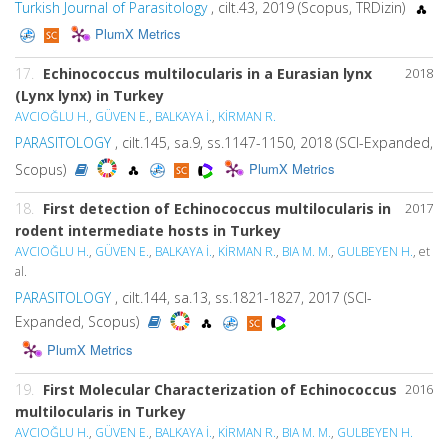
Turkish Journal of Parasitology
, cilt.43, 2019 (Scopus, TRDizin)
PlumX Metrics
17.
Echinococcus multilocularis in a Eurasian lynx
2018
(Lynx lynx) in Turkey
AVCIOĞLU H.
,
GÜVEN E.
,
BALKAYA İ.
,
KİRMAN R.
PARASITOLOGY
, cilt.145, sa.9, ss.1147-1150, 2018 (SCI-Expanded,
PlumX Metrics
Scopus)
18.
First detection of Echinococcus multilocularis in
2017
rodent intermediate hosts in Turkey
AVCIOĞLU H.
,
GÜVEN E.
,
BALKAYA İ.
,
KİRMAN R.
,
BIA M. M.
,
GULBEYEN H.
, et
al.
PARASITOLOGY
, cilt.144, sa.13, ss.1821-1827, 2017 (SCI-
Expanded, Scopus)
PlumX Metrics
19.
First Molecular Characterization of Echinococcus
2016
multilocularis in Turkey
AVCIOĞLU H.
,
GÜVEN E.
,
BALKAYA İ.
,
KİRMAN R.
,
BIA M. M.
,
GULBEYEN H.