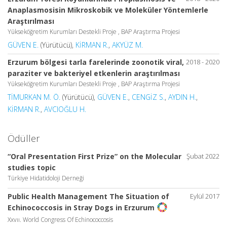
Anaplasmosisin Mikroskobik ve Moleküler Yöntemlerle
Araştırılması
Yükseköğretim Kurumları Destekli Proje , BAP Araştırma Projesi
GÜVEN E.
(Yürütücü),
KİRMAN R.
,
AKYÜZ M.
Erzurum bölgesi tarla farelerinde zoonotik viral,
2018 - 2020
paraziter ve bakteriyel etkenlerin araştırılması
Yükseköğretim Kurumları Destekli Proje , BAP Araştırma Projesi
TİMURKAN M. Ö.
(Yürütücü),
GÜVEN E.
,
CENGİZ S.
,
AYDIN H.
,
KİRMAN R.
,
AVCIOĞLU H.
Ödüller
“Oral Presentation First Prize” on the Molecular
Şubat 2022
studies topic
Türkiye Hidatidoloji Derneği
Public Health Management The Situation of
Eylül 2017
Echinococcosis in Stray Dogs in Erzurum
Xxvıı. World Congress Of Echinococcosis