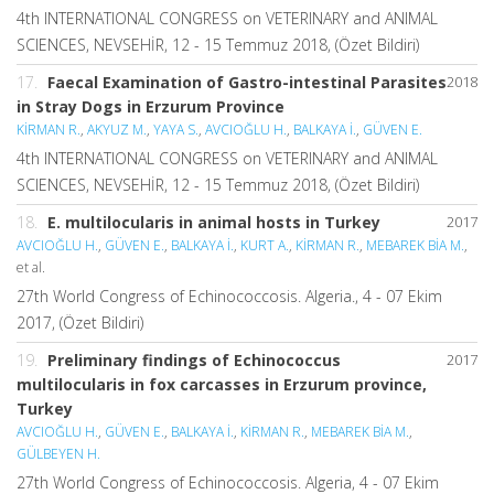
4th INTERNATIONAL CONGRESS on VETERINARY and ANIMAL
SCIENCES, NEVSEHİR, 12 - 15 Temmuz 2018, (Özet Bildiri)
17.
Faecal Examination of Gastro-intestinal Parasites
2018
in Stray Dogs in Erzurum Province
KİRMAN R.
,
AKYUZ M.
,
YAYA S.
,
AVCIOĞLU H.
,
BALKAYA İ.
,
GÜVEN E.
4th INTERNATIONAL CONGRESS on VETERINARY and ANIMAL
SCIENCES, NEVSEHİR, 12 - 15 Temmuz 2018, (Özet Bildiri)
18.
E. multilocularis in animal hosts in Turkey
2017
AVCIOĞLU H.
,
GÜVEN E.
,
BALKAYA İ.
,
KURT A.
,
KİRMAN R.
,
MEBAREK BİA M.
,
et al.
27th World Congress of Echinococcosis. Algeria., 4 - 07 Ekim
2017, (Özet Bildiri)
19.
Preliminary findings of Echinococcus
2017
multilocularis in fox carcasses in Erzurum province,
Turkey
AVCIOĞLU H.
,
GÜVEN E.
,
BALKAYA İ.
,
KİRMAN R.
,
MEBAREK BİA M.
,
GÜLBEYEN H.
27th World Congress of Echinococcosis. Algeria, 4 - 07 Ekim