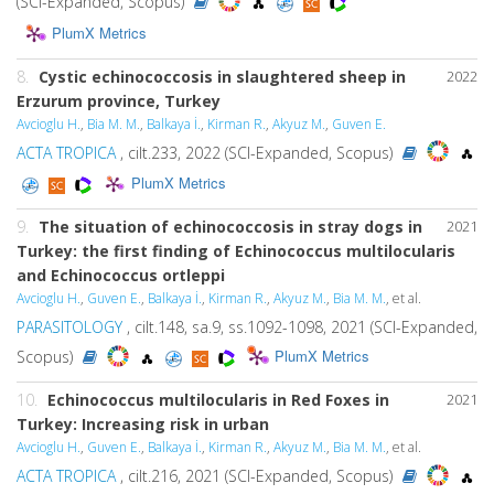
(SCI-Expanded, Scopus)
PlumX Metrics
8.
Cystic echinococcosis in slaughtered sheep in
2022
Erzurum province, Turkey
Avcioglu H.
,
Bia M. M.
,
Balkaya İ.
,
Kirman R.
,
Akyuz M.
,
Guven E.
ACTA TROPICA
, cilt.233, 2022 (SCI-Expanded, Scopus)
PlumX Metrics
9.
The situation of echinococcosis in stray dogs in
2021
Turkey: the first finding of Echinococcus multilocularis
and Echinococcus ortleppi
Avcioglu H.
,
Guven E.
,
Balkaya İ.
,
Kirman R.
,
Akyuz M.
,
Bia M. M.
, et al.
PARASITOLOGY
, cilt.148, sa.9, ss.1092-1098, 2021 (SCI-Expanded,
PlumX Metrics
Scopus)
10.
Echinococcus multilocularis in Red Foxes in
2021
Turkey: Increasing risk in urban
Avcioglu H.
,
Guven E.
,
Balkaya İ.
,
Kirman R.
,
Akyuz M.
,
Bia M. M.
, et al.
ACTA TROPICA
, cilt.216, 2021 (SCI-Expanded, Scopus)