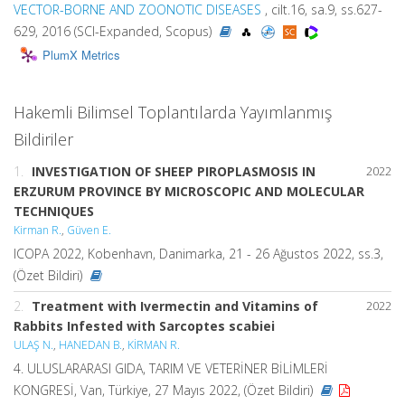
VECTOR-BORNE AND ZOONOTIC DISEASES
, cilt.16, sa.9, ss.627-
629, 2016 (SCI-Expanded, Scopus)
PlumX Metrics
Hakemli Bilimsel Toplantılarda Yayımlanmış
Bildiriler
1.
INVESTIGATION OF SHEEP PIROPLASMOSIS IN
2022
ERZURUM PROVINCE BY MICROSCOPIC AND MOLECULAR
TECHNIQUES
Kirman R.
,
Güven E.
ICOPA 2022, Kobenhavn, Danimarka, 21 - 26 Ağustos 2022, ss.3,
(Özet Bildiri)
2.
Treatment with Ivermectin and Vitamins of
2022
Rabbits Infested with Sarcoptes scabiei
ULAŞ N.
,
HANEDAN B.
,
KİRMAN R.
4. ULUSLARARASI GIDA, TARIM VE VETERİNER BİLİMLERİ
KONGRESİ, Van, Türkiye, 27 Mayıs 2022, (Özet Bildiri)