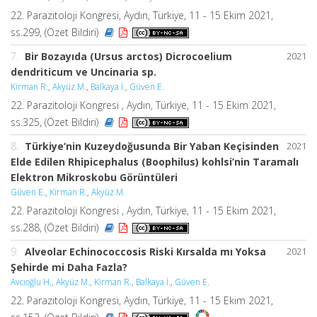
22. Parazitoloji Kongresi, Aydın, Türkiye, 11 - 15 Ekim 2021,
ss.299, (Özet Bildiri)
7.
Bir Bozayıda (Ursus arctos) Dicrocoelium
2021
dendriticum ve Uncinaria sp.
Kirman R.
,
Akyüz M.
,
Balkaya İ.
,
Güven E.
22. Parazitoloji Kongresi , Aydın, Türkiye, 11 - 15 Ekim 2021,
ss.325, (Özet Bildiri)
8.
Türkiye’nin Kuzeydoğusunda Bir Yaban Keçisinden
2021
Elde Edilen Rhipicephalus (Boophilus) kohlsi’nin Taramalı
Elektron Mikroskobu Görüntüleri
Güven E.
,
Kirman R.
,
Akyüz M.
22. Parazitoloji Kongresi , Aydın, Türkiye, 11 - 15 Ekim 2021,
ss.288, (Özet Bildiri)
9.
Alveolar Echinococcosis Riski Kırsalda mı Yoksa
2021
Şehirde mi Daha Fazla?
Avcıoğlu H.
,
Akyüz M.
,
Kirman R.
,
Balkaya İ.
,
Güven E.
22. Parazitoloji Kongresi, Aydın, Türkiye, 11 - 15 Ekim 2021,