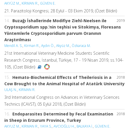
AKYÜZ M.
,
KİRMAN R.
,
GÜVEN E.
21. Parazitoloji Kongresi, 28 Eylül - 03 Ekim 2019, (Özet Bildiri)
14.
Buzağı İshallerinde Modifiye Ziehl-Neelsen ile
2019
Cryptosporidium spp.’nin teşhisi ve Sitokimya, Floresans
Yöntemlerle Cryptosporidium parvum Oranının
Araştırılması
Mendil A. S.
,
Kirman R.
,
Aydın Ö.
,
Akyüz M.
,
Özkaraca M.
21st International Veterinary Medicine Students Scientific
Research Congress, İstanbul, Türkiye, 17 - 19 Nisan 2019, ss.104-
105, (Özet Bildiri)
15.
Hemato-Biochemical Effects of Theileriosis in a
2018
Cow Brought to the Animal Hospital of Atatürk University
ULAŞ N.
,
KİRMAN R.
3rd International Congress on Advances in Veterinary Sciences
Technics (ICAVST), 05 Eylül 2018, (Özet Bildiri)
16.
Endoparasites Determined by Fecal Examination
2018
in Sheep in Erzurum Province, Turkey
AKYUZ M.
,
KİRMAN R.
,
YAYA S.
,
AVCIOĞLU H.
,
BALKAYA İ.
,
GÜVEN E.