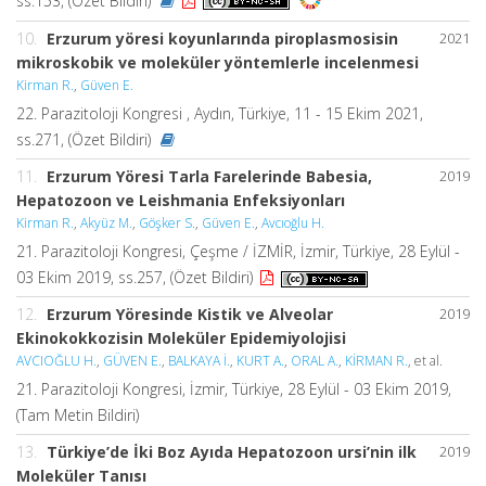
ss.153, (Özet Bildiri)
10.
Erzurum yöresi koyunlarında piroplasmosisin
2021
mikroskobik ve moleküler yöntemlerle incelenmesi
Kirman R.
,
Güven E.
22. Parazitoloji Kongresi , Aydın, Türkiye, 11 - 15 Ekim 2021,
ss.271, (Özet Bildiri)
11.
Erzurum Yöresi Tarla Farelerinde Babesia,
2019
Hepatozoon ve Leishmania Enfeksiyonları
Kirman R.
,
Akyüz M.
,
Göşker S.
,
Güven E.
,
Avcıoğlu H.
21. Parazitoloji Kongresi, Çeşme / İZMİR, İzmir, Türkiye, 28 Eylül -
03 Ekim 2019, ss.257, (Özet Bildiri)
12.
Erzurum Yöresinde Kistik ve Alveolar
2019
Ekinokokkozisin Moleküler Epidemiyolojisi
AVCIOĞLU H.
,
GÜVEN E.
,
BALKAYA İ.
,
KURT A.
,
ORAL A.
,
KİRMAN R.
, et al.
21. Parazitoloji Kongresi, İzmir, Türkiye, 28 Eylül - 03 Ekim 2019,
(Tam Metin Bildiri)
13.
Türkiye’de İki Boz Ayıda Hepatozoon ursi’nin ilk
2019
Moleküler Tanısı