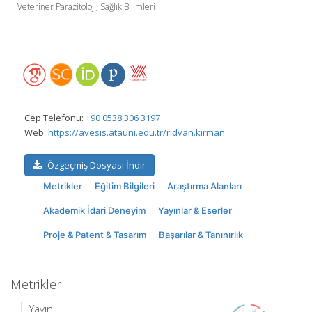
Veteriner Parazitoloji, Sağlık Bilimleri
Cep Telefonu:
+90 0538 306 3197
Web:
https://avesis.atauni.edu.tr/ridvan.kirman
Özgeçmiş Dosyası İndir
Metrikler
Eğitim Bilgileri
Araştırma Alanları
Akademik İdari Deneyim
Yayınlar & Eserler
Proje & Patent & Tasarım
Başarılar & Tanınırlık
Metrikler
Yayın