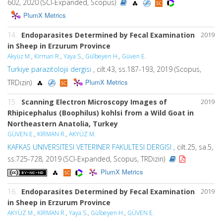
602, 2020 (SCI-Expanded, Scopus)
PlumX Metrics
14.
Endoparasites Determined by Fecal Examination
2019
in Sheep in Erzurum Province
Akyüz M.
,
Kirman R.
,
Yaya S.
,
Gülbeyen H.
,
Güven E.
Turkiye parazitolojii dergisi
, cilt.43, ss.187-193, 2019 (Scopus,
PlumX Metrics
TRDizin)
15.
Scanning Electron Microscopy Images of
2019
Rhipicephalus (Boophilus) kohlsi from a Wild Goat in
Northeastern Anatolia, Turkey
GÜVEN E.
,
KİRMAN R.
,
AKYÜZ M.
KAFKAS UNIVERSITESI VETERINER FAKULTESI DERGISI
, cilt.25, sa.5,
ss.725-728, 2019 (SCI-Expanded, Scopus, TRDizin)
PlumX Metrics
16.
Endoparasites Determined by Fecal Examination
2019
in Sheep in Erzurum Province
AKYÜZ M.
,
KİRMAN R.
,
Yaya S.
,
Gülbeyen H.
,
GÜVEN E.