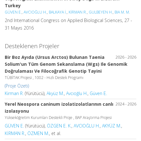
Turkey
GÜVEN E.
,
AVCIOĞLU H.
,
BALKAYA İ.
,
KİRMAN R.
,
GULBEYEN H.
,
BIA M. M.
2nd International Congress on Applied Biological Sciences, 27 -
31 Mayıs 2016
Desteklenen Projeler
Bir Boz Ayıda (Ursus Arctos) Bulunan Taenia
2026 - 2026
Solium'un Tüm Genom Sekanslama (Wgs) Ile Genomik
Doğrulaması Ve Filocoğrafik Genotip Tayini
TÜBİTAK Projesi , 1002 - Hızlı Destek Programı
(Proje Özeti)
Kirman R.
(Yürütücü),
Akyüz M.
,
Avcıoğlu H.
,
Güven E.
Yerel Neospora caninum izolatizolatlarının canlı
2024 - 2026
izolasyonu
Yükseköğretim Kurumları Destekli Proje , BAP Araştırma Projesi
GÜVEN E.
(Yürütücü),
ÖZGEN E. K.
,
AVCIOĞLU H.
,
AKYÜZ M.
,
KİRMAN R.
,
ÖZMEN M.
, et al.