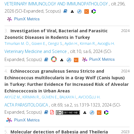
VETERINARY IMMUNOLOGY AND IMMUNOPATHOLOGY
, cilt.296,
2026 (SCI-Expanded, Scopus)
PlumX Metrics
3.
Investigation of Viral, Bacterial and Parasitic
2024
Zoonotic Diseases in Rodents in Turkey
Timurkan M. Ö.
,
Güven E.
,
Cengiz S.
,
Aydın H.
,
Kirman R.
,
Avcıoğlu H.
Veterinary Medicine and Science
, cilt.10, sa.6, 2024 (SCI-
PlumX Metrics
Expanded, Scopus)
4.
Echinococcus granulosus
Sensu Stricto and
2024
Echinococcus multilocularis
in a Gray Wolf (
Canis lupus
)
in Turkey: Further Evidence for Increased Risk of Alveolar
Echinococcosis in Urban Areas
AKYÜZ M.
,
KİRMAN R.
,
GÜVEN E.
,
BALKAYA İ.
,
AVCIOĞLU H.
ACTA PARASITOLOGICA
, cilt.69, sa.2, ss.1319-1323, 2024 (SCI-
Expanded, Scopus)
PlumX Metrics
5.
Molecular detection of Babesia and Theileria
2023