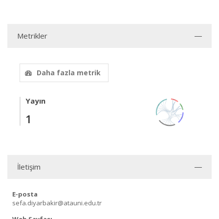
Metrikler
Daha fazla metrik
Yayın
1
İletişim
E-posta
sefa.diyarbakir@atauni.edu.tr